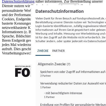
Datenschutzerklärung
näher informieren.
Zur Bereitstellung unserer
Dienste nutzen wir Technologien von
. Zwecke:
Partnern (5)
personalisierte Werbung und Inhalte, Messung von Werbeleistung
Datenschutzinformation
und der Performance von Inhalten sowie Zielgruppenforschung.
Vielen Dank für Ihren Besuch auf fondsprofessionell.de
Cookies, Endgeräte- oder ähnliche Online-Kennungen (z. B. login-
Bereitstellung unserer Dienste nutzen wir Technologien
basierte Kennungen, zufällig generierte Kennungen,
Login-basierte Identifikatoren, zufällig zugewiesene Id
netzwerkbasierte Kennungen) können zusammen mit anderen
Informationen auf Ihrem Gerät gespeichert oder gelese
Informationen (z. B. Browsertyp und Browserinformationen,
Werbung und Inhalte, Messung von Werbeleistung und d
Sprache, Bildschirmgröße, unterstützte Technologien usw.) auf
ist für den Zugriff auf die Website nicht erforderlich. S
Ihrem Endgerät gespeichert oder von dort ausgelesen werden, um es
Schalter ändern, oder später jederzeit via Datenschutzer
jedes Mal wiederzuerkennen, wenn es eine App oder einer Webseite
aufruft. Dies geschieht für einen oder mehrere der hier aufgeführten
ZWECKE
PARTNER
Verarbeitungszwecke.
Allgemein Zwecke
(7)
Speichern von oder Zugriff auf Informationen au
3 Partner
FONDS professionell
Verwendung reduzierter Daten zur Auswahl von
1 Partner
- mit berechtigtem Interesse
1 Partner
Erstellung von Profilen für personalisierte Werbu