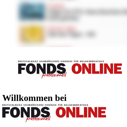
FONDS professionell
FONDS professi
Willkommen bei