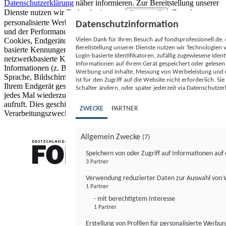
Datenschutzerklärung
näher informieren.
Zur Bereitstellung unserer
Dienste nutzen wir Technologien von
. Zwecke:
Partnern (5)
personalisierte Werbung und Inhalte, Messung von Werbeleistung
Datenschutzinformation
und der Performance von Inhalten sowie Zielgruppenforschung.
Vielen Dank für Ihren Besuch auf fondsprofessionell.de
Cookies, Endgeräte- oder ähnliche Online-Kennungen (z. B. login-
Bereitstellung unserer Dienste nutzen wir Technologien
basierte Kennungen, zufällig generierte Kennungen,
Login-basierte Identifikatoren, zufällig zugewiesene Id
netzwerkbasierte Kennungen) können zusammen mit anderen
Informationen auf Ihrem Gerät gespeichert oder gelese
Informationen (z. B. Browsertyp und Browserinformationen,
Werbung und Inhalte, Messung von Werbeleistung und d
Sprache, Bildschirmgröße, unterstützte Technologien usw.) auf
ist für den Zugriff auf die Website nicht erforderlich. S
Ihrem Endgerät gespeichert oder von dort ausgelesen werden, um es
Schalter ändern, oder später jederzeit via Datenschutzer
jedes Mal wiederzuerkennen, wenn es eine App oder einer Webseite
aufruft. Dies geschieht für einen oder mehrere der hier aufgeführten
ZWECKE
PARTNER
Verarbeitungszwecke.
Allgemein Zwecke
(7)
Speichern von oder Zugriff auf Informationen au
3 Partner
FONDS professionell
Verwendung reduzierter Daten zur Auswahl von
1 Partner
- mit berechtigtem Interesse
1 Partner
Erstellung von Profilen für personalisierte Werbu