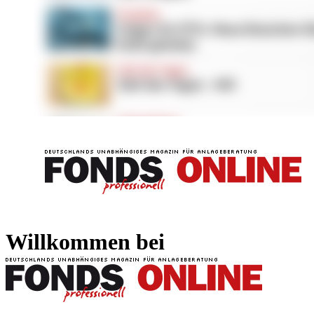
FONDS professionell
FONDS professi
Willkommen bei