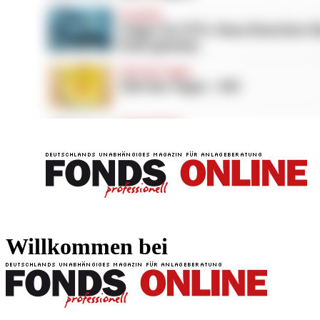
FONDS professionell
FONDS professi
Willkommen bei