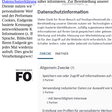
Datenschutzerklärung
näher informieren.
Zur Bereitstellung unserer
Dienste nutzen wir Technologien von
. Zwecke:
Partnern (5)
personalisierte Werbung und Inhalte, Messung von Werbeleistung
Datenschutzinformation
und der Performance von Inhalten sowie Zielgruppenforschung.
Vielen Dank für Ihren Besuch auf fondsprofessionell.de
Cookies, Endgeräte- oder ähnliche Online-Kennungen (z. B. login-
Bereitstellung unserer Dienste nutzen wir Technologien
basierte Kennungen, zufällig generierte Kennungen,
Login-basierte Identifikatoren, zufällig zugewiesene Id
netzwerkbasierte Kennungen) können zusammen mit anderen
Informationen auf Ihrem Gerät gespeichert oder gelese
Informationen (z. B. Browsertyp und Browserinformationen,
Werbung und Inhalte, Messung von Werbeleistung und d
Sprache, Bildschirmgröße, unterstützte Technologien usw.) auf
ist für den Zugriff auf die Website nicht erforderlich. S
Ihrem Endgerät gespeichert oder von dort ausgelesen werden, um es
Schalter ändern, oder später jederzeit via Datenschutzer
jedes Mal wiederzuerkennen, wenn es eine App oder einer Webseite
aufruft. Dies geschieht für einen oder mehrere der hier aufgeführten
ZWECKE
PARTNER
Verarbeitungszwecke.
Allgemein Zwecke
(7)
Speichern von oder Zugriff auf Informationen au
3 Partner
FONDS professionell
Verwendung reduzierter Daten zur Auswahl von
1 Partner
- mit berechtigtem Interesse
1 Partner
Erstellung von Profilen für personalisierte Werbu