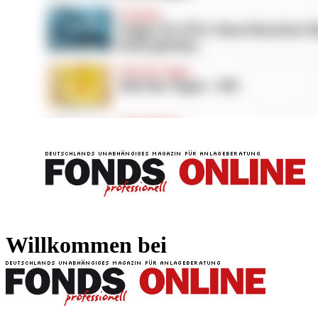
FONDS professionell
FONDS professi
Willkommen bei