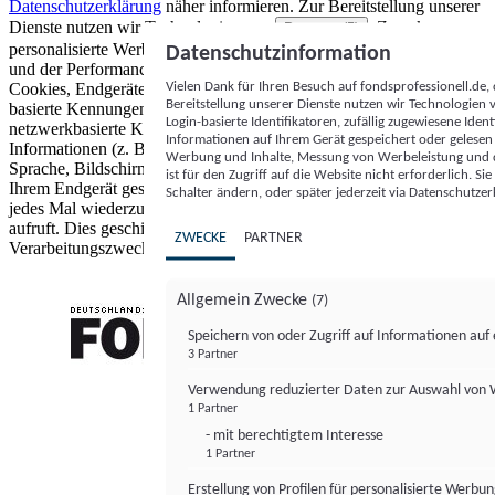
Datenschutzerklärung
näher informieren.
Zur Bereitstellung unserer
Dienste nutzen wir Technologien von
. Zwecke:
Partnern (5)
personalisierte Werbung und Inhalte, Messung von Werbeleistung
Datenschutzinformation
und der Performance von Inhalten sowie Zielgruppenforschung.
Vielen Dank für Ihren Besuch auf fondsprofessionell.de
Cookies, Endgeräte- oder ähnliche Online-Kennungen (z. B. login-
Bereitstellung unserer Dienste nutzen wir Technologien
basierte Kennungen, zufällig generierte Kennungen,
Login-basierte Identifikatoren, zufällig zugewiesene Id
netzwerkbasierte Kennungen) können zusammen mit anderen
Informationen auf Ihrem Gerät gespeichert oder gelese
Informationen (z. B. Browsertyp und Browserinformationen,
Werbung und Inhalte, Messung von Werbeleistung und d
Sprache, Bildschirmgröße, unterstützte Technologien usw.) auf
ist für den Zugriff auf die Website nicht erforderlich. S
Ihrem Endgerät gespeichert oder von dort ausgelesen werden, um es
Schalter ändern, oder später jederzeit via Datenschutzer
jedes Mal wiederzuerkennen, wenn es eine App oder einer Webseite
aufruft. Dies geschieht für einen oder mehrere der hier aufgeführten
ZWECKE
PARTNER
Verarbeitungszwecke.
Allgemein Zwecke
(7)
Speichern von oder Zugriff auf Informationen au
3 Partner
FONDS professionell
Verwendung reduzierter Daten zur Auswahl von
1 Partner
- mit berechtigtem Interesse
1 Partner
Erstellung von Profilen für personalisierte Werbu