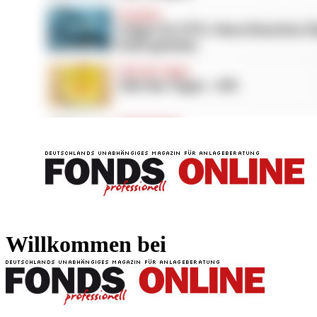
FONDS professionell
FONDS professi
Willkommen bei