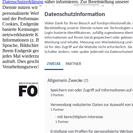
Datenschutzerklärung
näher informieren.
Zur Bereitstellung unserer
Dienste nutzen wir Technologien von
. Zwecke:
Partnern (5)
personalisierte Werbung und Inhalte, Messung von Werbeleistung
Datenschutzinformation
und der Performance von Inhalten sowie Zielgruppenforschung.
Vielen Dank für Ihren Besuch auf fondsprofessionell.de
Cookies, Endgeräte- oder ähnliche Online-Kennungen (z. B. login-
Bereitstellung unserer Dienste nutzen wir Technologien
basierte Kennungen, zufällig generierte Kennungen,
Login-basierte Identifikatoren, zufällig zugewiesene Id
netzwerkbasierte Kennungen) können zusammen mit anderen
Informationen auf Ihrem Gerät gespeichert oder gelese
Informationen (z. B. Browsertyp und Browserinformationen,
Werbung und Inhalte, Messung von Werbeleistung und d
Sprache, Bildschirmgröße, unterstützte Technologien usw.) auf
ist für den Zugriff auf die Website nicht erforderlich. S
Ihrem Endgerät gespeichert oder von dort ausgelesen werden, um es
Schalter ändern, oder später jederzeit via Datenschutzer
jedes Mal wiederzuerkennen, wenn es eine App oder einer Webseite
aufruft. Dies geschieht für einen oder mehrere der hier aufgeführten
ZWECKE
PARTNER
Verarbeitungszwecke.
Allgemein Zwecke
(7)
Speichern von oder Zugriff auf Informationen au
3 Partner
FONDS professionell
Verwendung reduzierter Daten zur Auswahl von
1 Partner
- mit berechtigtem Interesse
1 Partner
Erstellung von Profilen für personalisierte Werbu