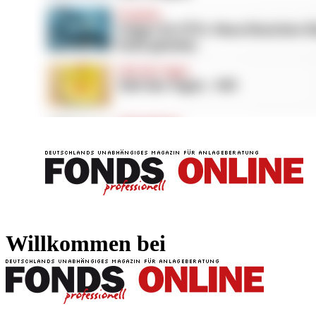
FONDS professionell
FONDS professi
Willkommen bei