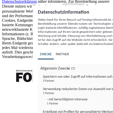
Datenschutzerklärung
näher informieren.
Zur Bereitstellung unserer
Dienste nutzen wir Technologien von
. Zwecke:
Partnern (5)
personalisierte Werbung und Inhalte, Messung von Werbeleistung
Datenschutzinformation
und der Performance von Inhalten sowie Zielgruppenforschung.
Vielen Dank für Ihren Besuch auf fondsprofessionell.de
Cookies, Endgeräte- oder ähnliche Online-Kennungen (z. B. login-
Bereitstellung unserer Dienste nutzen wir Technologien
basierte Kennungen, zufällig generierte Kennungen,
Login-basierte Identifikatoren, zufällig zugewiesene Id
netzwerkbasierte Kennungen) können zusammen mit anderen
Informationen auf Ihrem Gerät gespeichert oder gelese
Informationen (z. B. Browsertyp und Browserinformationen,
Werbung und Inhalte, Messung von Werbeleistung und d
Sprache, Bildschirmgröße, unterstützte Technologien usw.) auf
ist für den Zugriff auf die Website nicht erforderlich. S
Ihrem Endgerät gespeichert oder von dort ausgelesen werden, um es
Schalter ändern, oder später jederzeit via Datenschutzer
jedes Mal wiederzuerkennen, wenn es eine App oder einer Webseite
aufruft. Dies geschieht für einen oder mehrere der hier aufgeführten
ZWECKE
PARTNER
Verarbeitungszwecke.
Allgemein Zwecke
(7)
Speichern von oder Zugriff auf Informationen au
3 Partner
FONDS professionell
Verwendung reduzierter Daten zur Auswahl von
1 Partner
- mit berechtigtem Interesse
1 Partner
Erstellung von Profilen für personalisierte Werbu