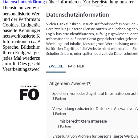
Datenschutzerklärung
näher informieren.
Zur Bereitstellung unserer
Dienste nutzen wir Technologien von
. Zwecke:
Partnern (5)
personalisierte Werbung und Inhalte, Messung von Werbeleistung
Datenschutzinformation
und der Performance von Inhalten sowie Zielgruppenforschung.
Vielen Dank für Ihren Besuch auf fondsprofessionell.de
Cookies, Endgeräte- oder ähnliche Online-Kennungen (z. B. login-
Bereitstellung unserer Dienste nutzen wir Technologien
basierte Kennungen, zufällig generierte Kennungen,
Login-basierte Identifikatoren, zufällig zugewiesene Id
netzwerkbasierte Kennungen) können zusammen mit anderen
Informationen auf Ihrem Gerät gespeichert oder gelese
Informationen (z. B. Browsertyp und Browserinformationen,
Werbung und Inhalte, Messung von Werbeleistung und d
Sprache, Bildschirmgröße, unterstützte Technologien usw.) auf
ist für den Zugriff auf die Website nicht erforderlich. S
Ihrem Endgerät gespeichert oder von dort ausgelesen werden, um es
Schalter ändern, oder später jederzeit via Datenschutzer
jedes Mal wiederzuerkennen, wenn es eine App oder einer Webseite
aufruft. Dies geschieht für einen oder mehrere der hier aufgeführten
ZWECKE
PARTNER
Verarbeitungszwecke.
Allgemein Zwecke
(7)
Speichern von oder Zugriff auf Informationen au
3 Partner
FONDS professionell
Verwendung reduzierter Daten zur Auswahl von
1 Partner
- mit berechtigtem Interesse
1 Partner
Erstellung von Profilen für personalisierte Werbu