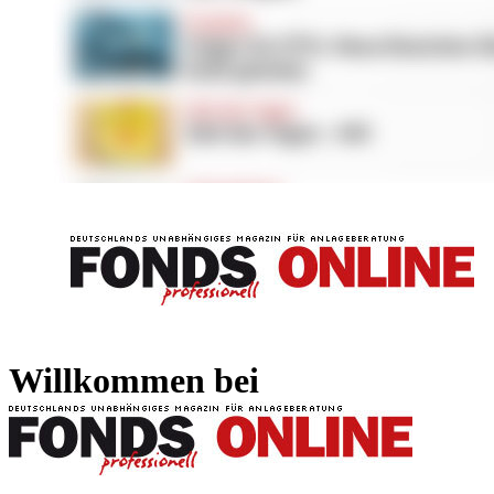
FONDS professionell
FONDS professi
Willkommen bei