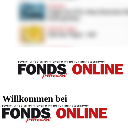
FONDS professionell
FONDS professi
Willkommen bei