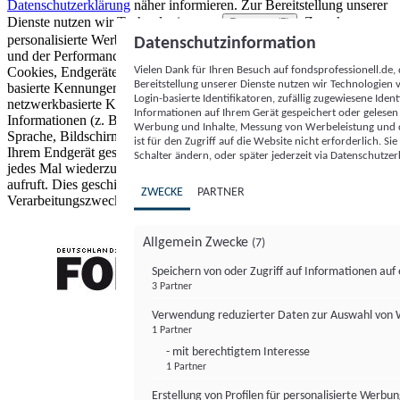
Datenschutzerklärung
näher informieren.
Zur Bereitstellung unserer
Dienste nutzen wir Technologien von
. Zwecke:
Partnern (5)
personalisierte Werbung und Inhalte, Messung von Werbeleistung
Datenschutzinformation
und der Performance von Inhalten sowie Zielgruppenforschung.
Vielen Dank für Ihren Besuch auf fondsprofessionell.de
Cookies, Endgeräte- oder ähnliche Online-Kennungen (z. B. login-
Bereitstellung unserer Dienste nutzen wir Technologien
basierte Kennungen, zufällig generierte Kennungen,
Login-basierte Identifikatoren, zufällig zugewiesene Id
netzwerkbasierte Kennungen) können zusammen mit anderen
Informationen auf Ihrem Gerät gespeichert oder gelese
Informationen (z. B. Browsertyp und Browserinformationen,
Werbung und Inhalte, Messung von Werbeleistung und d
Sprache, Bildschirmgröße, unterstützte Technologien usw.) auf
ist für den Zugriff auf die Website nicht erforderlich. S
Ihrem Endgerät gespeichert oder von dort ausgelesen werden, um es
Schalter ändern, oder später jederzeit via Datenschutzer
jedes Mal wiederzuerkennen, wenn es eine App oder einer Webseite
aufruft. Dies geschieht für einen oder mehrere der hier aufgeführten
ZWECKE
PARTNER
Verarbeitungszwecke.
Allgemein Zwecke
(7)
Speichern von oder Zugriff auf Informationen au
3 Partner
FONDS professionell
Verwendung reduzierter Daten zur Auswahl von
1 Partner
- mit berechtigtem Interesse
1 Partner
Erstellung von Profilen für personalisierte Werbu