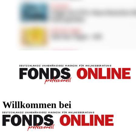
FONDS professionell
FONDS professi
Willkommen bei