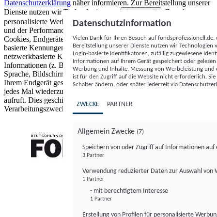
Datenschutzerklärung
näher informieren.
Zur Bereitstellung unserer
Dienste nutzen wir Technologien von
. Zwecke:
Partnern (5)
personalisierte Werbung und Inhalte, Messung von Werbeleistung
Datenschutzinformation
und der Performance von Inhalten sowie Zielgruppenforschung.
Vielen Dank für Ihren Besuch auf fondsprofessionell.de
Cookies, Endgeräte- oder ähnliche Online-Kennungen (z. B. login-
Bereitstellung unserer Dienste nutzen wir Technologien
basierte Kennungen, zufällig generierte Kennungen,
Login-basierte Identifikatoren, zufällig zugewiesene Id
netzwerkbasierte Kennungen) können zusammen mit anderen
Informationen auf Ihrem Gerät gespeichert oder gelese
Informationen (z. B. Browsertyp und Browserinformationen,
Werbung und Inhalte, Messung von Werbeleistung und d
Sprache, Bildschirmgröße, unterstützte Technologien usw.) auf
ist für den Zugriff auf die Website nicht erforderlich. S
Ihrem Endgerät gespeichert oder von dort ausgelesen werden, um es
Schalter ändern, oder später jederzeit via Datenschutzer
jedes Mal wiederzuerkennen, wenn es eine App oder einer Webseite
aufruft. Dies geschieht für einen oder mehrere der hier aufgeführten
ZWECKE
PARTNER
Verarbeitungszwecke.
Allgemein Zwecke
(7)
Speichern von oder Zugriff auf Informationen au
3 Partner
FONDS professionell
Verwendung reduzierter Daten zur Auswahl von
1 Partner
- mit berechtigtem Interesse
1 Partner
Erstellung von Profilen für personalisierte Werbu