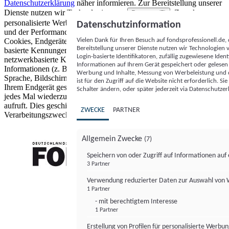
Datenschutzerklärung
näher informieren.
Zur Bereitstellung unserer
Dienste nutzen wir Technologien von
. Zwecke:
Partnern (5)
personalisierte Werbung und Inhalte, Messung von Werbeleistung
Datenschutzinformation
und der Performance von Inhalten sowie Zielgruppenforschung.
Vielen Dank für Ihren Besuch auf fondsprofessionell.de
Cookies, Endgeräte- oder ähnliche Online-Kennungen (z. B. login-
Bereitstellung unserer Dienste nutzen wir Technologien
basierte Kennungen, zufällig generierte Kennungen,
Login-basierte Identifikatoren, zufällig zugewiesene Id
netzwerkbasierte Kennungen) können zusammen mit anderen
Informationen auf Ihrem Gerät gespeichert oder gelese
Informationen (z. B. Browsertyp und Browserinformationen,
Werbung und Inhalte, Messung von Werbeleistung und d
Sprache, Bildschirmgröße, unterstützte Technologien usw.) auf
ist für den Zugriff auf die Website nicht erforderlich. S
Ihrem Endgerät gespeichert oder von dort ausgelesen werden, um es
Schalter ändern, oder später jederzeit via Datenschutzer
jedes Mal wiederzuerkennen, wenn es eine App oder einer Webseite
aufruft. Dies geschieht für einen oder mehrere der hier aufgeführten
ZWECKE
PARTNER
Verarbeitungszwecke.
Allgemein Zwecke
(7)
Speichern von oder Zugriff auf Informationen au
3 Partner
FONDS professionell
Verwendung reduzierter Daten zur Auswahl von
1 Partner
- mit berechtigtem Interesse
1 Partner
Erstellung von Profilen für personalisierte Werbu