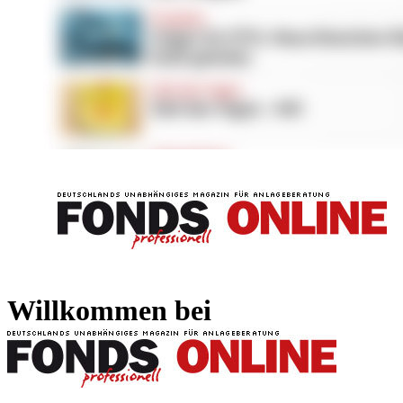
FONDS professionell
FONDS professi
Willkommen bei