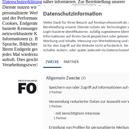
Datenschutzerklärung
näher informieren.
Zur Bereitstellung unserer
Dienste nutzen wir Technologien von
. Zwecke:
Partnern (5)
personalisierte Werbung und Inhalte, Messung von Werbeleistung
Datenschutzinformation
und der Performance von Inhalten sowie Zielgruppenforschung.
Vielen Dank für Ihren Besuch auf fondsprofessionell.de
Cookies, Endgeräte- oder ähnliche Online-Kennungen (z. B. login-
Bereitstellung unserer Dienste nutzen wir Technologien
basierte Kennungen, zufällig generierte Kennungen,
Login-basierte Identifikatoren, zufällig zugewiesene Id
netzwerkbasierte Kennungen) können zusammen mit anderen
Informationen auf Ihrem Gerät gespeichert oder gelese
Informationen (z. B. Browsertyp und Browserinformationen,
Werbung und Inhalte, Messung von Werbeleistung und d
Sprache, Bildschirmgröße, unterstützte Technologien usw.) auf
ist für den Zugriff auf die Website nicht erforderlich. S
Ihrem Endgerät gespeichert oder von dort ausgelesen werden, um es
Schalter ändern, oder später jederzeit via Datenschutzer
jedes Mal wiederzuerkennen, wenn es eine App oder einer Webseite
aufruft. Dies geschieht für einen oder mehrere der hier aufgeführten
ZWECKE
PARTNER
Verarbeitungszwecke.
Allgemein Zwecke
(7)
Speichern von oder Zugriff auf Informationen au
3 Partner
FONDS professionell
Verwendung reduzierter Daten zur Auswahl von
1 Partner
- mit berechtigtem Interesse
1 Partner
Erstellung von Profilen für personalisierte Werbu