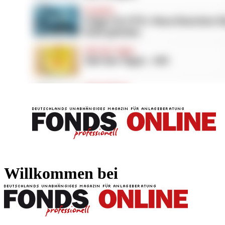
FONDS professionell
FONDS professi
Willkommen bei