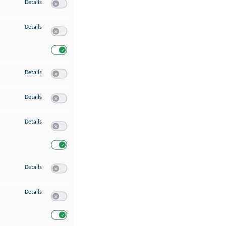
zu Speichern von oder Zugriff auf Informationen auf einem Endgerät
Details
Switch zum Einwilligen bzw. Ablehnen des Dienstes Speichern 
zu Verwendung reduzierter Daten zur Auswahl von Werbeanzeigen
Details
Switch zum Einwilligen bzw. Ablehnen des Dienstes Verwend
Switch zum Einwilligen bzw. Ablehnen des Dienstes Verwendu
zu Erstellung von Profilen für personalisierte Werbung
Details
Switch zum Einwilligen bzw. Ablehnen des Dienstes Erstellung 
zu Verwendung von Profilen zur Auswahl personalisierter Werbung
Details
Switch zum Einwilligen bzw. Ablehnen des Dienstes Verwendun
zu Messung der Werbeleistung
Details
Switch zum Einwilligen bzw. Ablehnen des Dienstes Messung 
Switch zum Einwilligen bzw. Ablehnen des Dienstes Messung d
zu Messung der Performance von Inhalten
Details
Switch zum Einwilligen bzw. Ablehnen des Dienstes Messung 
zu Analyse von Zielgruppen durch Statistiken oder Kombinationen von Dat
Details
Switch zum Einwilligen bzw. Ablehnen des Dienstes Analyse v
Switch zum Einwilligen bzw. Ablehnen des Dienstes Analyse v