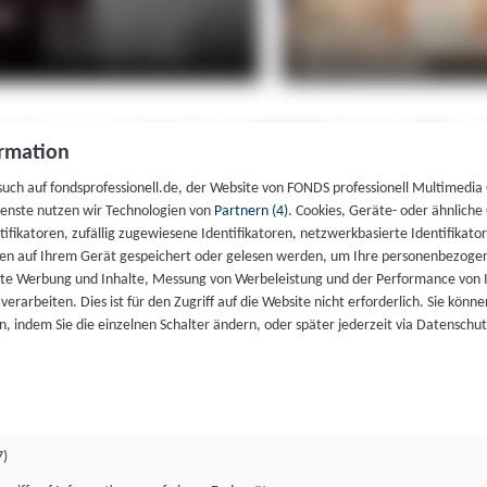
rmation
such auf fondsprofessionell.de, der Website von FONDS professionell Multimedia
ienste nutzen wir Technologien von
Partnern (4)
. Cookies, Geräte- oder ähnliche
entifikatoren, zufällig zugewiesene Identifikatoren, netzwerkbasierte Identifik
en auf Ihrem Gerät gespeichert oder gelesen werden, um Ihre personenbezogen
rte Werbung und Inhalte, Messung von Werbeleistung und der Performance von 
erarbeiten. Dies ist für den Zugriff auf die Website nicht erforderlich. Sie können
, indem Sie die einzelnen Schalter ändern, oder später jederzeit via Datenschu
7)