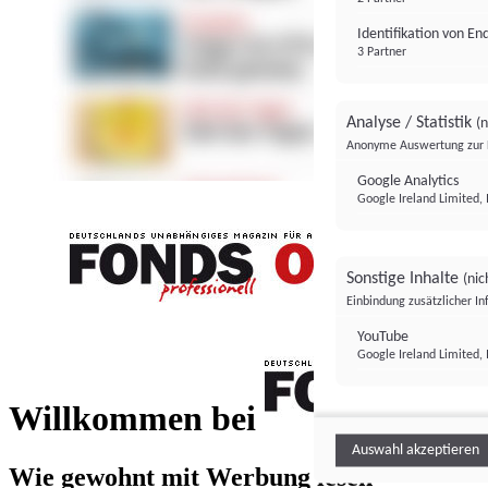
Identifikation von E
3 Partner
Analyse / Statistik
(n
Anonyme Auswertung zur 
Google Analytics
Google Ireland Limited, 
Sonstige Inhalte
(nic
Einbindung zusätzlicher I
FONDS professionell
YouTube
Google Ireland Limited, 
FONDS profess
Willkommen bei
Auswahl akzeptieren
Wie gewohnt mit Werbung lesen