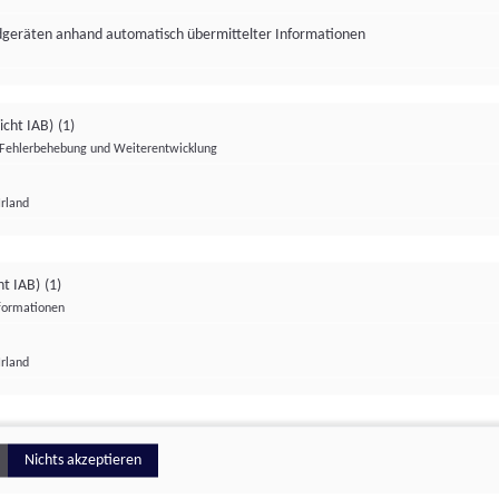
ndgeräten anhand automatisch übermittelter Informationen
icht IAB)
(1)
Fehlerbehebung und Weiterentwicklung
Irland
Impressum
Datenschutzerklärung
Datenschutzeinstellungen
ht IAB)
(1)
nformationen
Irland
ionell
Nichts akzeptieren