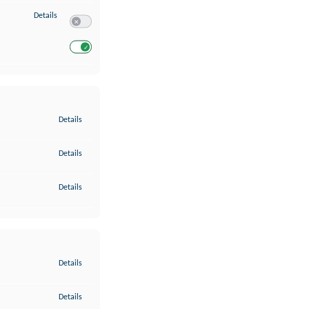
zu Entwicklung und Verbesserung der Angebote
Details
Switch zum Einwilligen bzw. Ablehnen des Dienstes Entwickl
Switch zum Einwilligen bzw. Ablehnen des Dienstes Entwicklu
zu Gewährleistung der Sicherheit, Verhinderung und Aufdeckung v
Details
zu Bereitstellung und Anzeige von Werbung und Inhalten
Details
zu Ihre Entscheidungen zum Datenschutz speichern und übermittel
Details
zu Abgleichung und Kombination von Daten aus unterschiedlichen 
Details
zu Verknüpfung verschiedener Endgeräte
Details