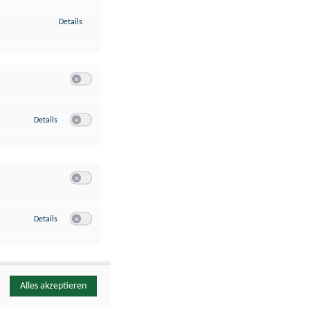
zu Identifikation von Endgeräten anhand automatisch übermittelte
Details
Switch zum Einwilligen bzw. Ablehnen der Kategorie Analyse / 
zu Google Analytics
Details
Switch zum Einwilligen bzw. Ablehnen des Dienstes Google Ana
Switch zum Einwilligen bzw. Ablehnen der Kategorie Sonstige 
zu YouTube
Details
Switch zum Einwilligen bzw. Ablehnen des Dienstes YouTube
Alles akzeptieren