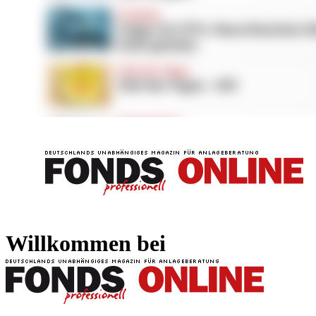
FONDS professionell
FONDS professi
Willkommen bei