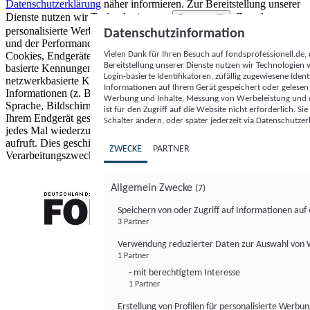
Datenschutzerklärung
näher informieren.
Zur Bereitstellung unserer
Dienste nutzen wir Technologien von
. Zwecke:
Partnern (5)
personalisierte Werbung und Inhalte, Messung von Werbeleistung
Datenschutzinformation
und der Performance von Inhalten sowie Zielgruppenforschung.
Vielen Dank für Ihren Besuch auf fondsprofessionell.de
Cookies, Endgeräte- oder ähnliche Online-Kennungen (z. B. login-
Bereitstellung unserer Dienste nutzen wir Technologien
basierte Kennungen, zufällig generierte Kennungen,
Login-basierte Identifikatoren, zufällig zugewiesene Id
netzwerkbasierte Kennungen) können zusammen mit anderen
Informationen auf Ihrem Gerät gespeichert oder gelese
Informationen (z. B. Browsertyp und Browserinformationen,
Werbung und Inhalte, Messung von Werbeleistung und d
Sprache, Bildschirmgröße, unterstützte Technologien usw.) auf
ist für den Zugriff auf die Website nicht erforderlich. S
Ihrem Endgerät gespeichert oder von dort ausgelesen werden, um es
Schalter ändern, oder später jederzeit via Datenschutzer
jedes Mal wiederzuerkennen, wenn es eine App oder einer Webseite
aufruft. Dies geschieht für einen oder mehrere der hier aufgeführten
ZWECKE
PARTNER
Verarbeitungszwecke.
Allgemein Zwecke
(7)
Speichern von oder Zugriff auf Informationen au
3 Partner
FONDS professionell
Verwendung reduzierter Daten zur Auswahl von
1 Partner
- mit berechtigtem Interesse
1 Partner
Erstellung von Profilen für personalisierte Werbu