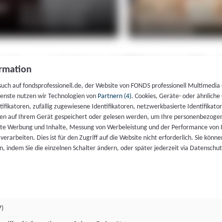
rmation
such auf fondsprofessionell.de, der Website von FONDS professionell Multimedia
ienste nutzen wir Technologien von
Partnern (4)
. Cookies, Geräte- oder ähnliche
entifikatoren, zufällig zugewiesene Identifikatoren, netzwerkbasierte Identifik
en auf Ihrem Gerät gespeichert oder gelesen werden, um Ihre personenbezogen
rte Werbung und Inhalte, Messung von Werbeleistung und der Performance von 
erarbeiten. Dies ist für den Zugriff auf die Website nicht erforderlich. Sie können
, indem Sie die einzelnen Schalter ändern, oder später jederzeit via Datenschu
7)