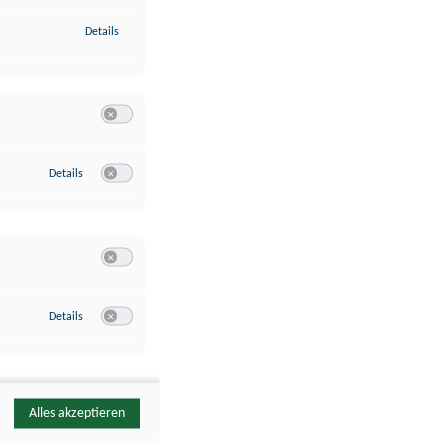
zu Identifikation von Endgeräten anhand automatisch übermittelte
Details
Switch zum Einwilligen bzw. Ablehnen der Kategorie Analyse / 
zu Google Analytics
Details
Switch zum Einwilligen bzw. Ablehnen des Dienstes Google Ana
Switch zum Einwilligen bzw. Ablehnen der Kategorie Sonstige 
zu YouTube
Details
Switch zum Einwilligen bzw. Ablehnen des Dienstes YouTube
Alles akzeptieren