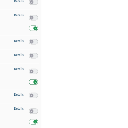
zu Speichern von oder Zugriff auf Informationen auf einem Endgerät
Details
Switch zum Einwilligen bzw. Ablehnen des Dienstes Speichern 
zu Verwendung reduzierter Daten zur Auswahl von Werbeanzeigen
Details
Switch zum Einwilligen bzw. Ablehnen des Dienstes Verwend
Switch zum Einwilligen bzw. Ablehnen des Dienstes Verwendu
zu Erstellung von Profilen für personalisierte Werbung
Details
Switch zum Einwilligen bzw. Ablehnen des Dienstes Erstellung 
zu Verwendung von Profilen zur Auswahl personalisierter Werbung
Details
Switch zum Einwilligen bzw. Ablehnen des Dienstes Verwendun
zu Messung der Werbeleistung
Details
Switch zum Einwilligen bzw. Ablehnen des Dienstes Messung 
Switch zum Einwilligen bzw. Ablehnen des Dienstes Messung d
zu Messung der Performance von Inhalten
Details
Switch zum Einwilligen bzw. Ablehnen des Dienstes Messung 
zu Analyse von Zielgruppen durch Statistiken oder Kombinationen von Dat
Details
Switch zum Einwilligen bzw. Ablehnen des Dienstes Analyse v
Switch zum Einwilligen bzw. Ablehnen des Dienstes Analyse v