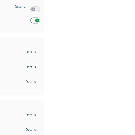
zu Entwicklung und Verbesserung der Angebote
Details
Switch zum Einwilligen bzw. Ablehnen des Dienstes Entwickl
Switch zum Einwilligen bzw. Ablehnen des Dienstes Entwicklu
zu Gewährleistung der Sicherheit, Verhinderung und Aufdeckung v
Details
zu Bereitstellung und Anzeige von Werbung und Inhalten
Details
zu Ihre Entscheidungen zum Datenschutz speichern und übermittel
Details
zu Abgleichung und Kombination von Daten aus unterschiedlichen 
Details
zu Verknüpfung verschiedener Endgeräte
Details