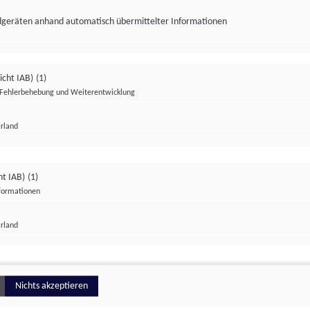
ndgeräten anhand automatisch übermittelter Informationen
icht IAB)
(1)
Fehlerbehebung und Weiterentwicklung
Irland
Impressum
Datenschutzerklärung
Datenschutzeinstellungen
ht IAB)
(1)
nformationen
Irland
ionell
Nichts akzeptieren