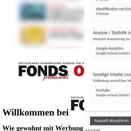
Identifikation von E
3 Partner
Analyse / Statistik
(n
Anonyme Auswertung zur 
Google Analytics
Google Ireland Limited, 
Sonstige Inhalte
(nic
Einbindung zusätzlicher I
FONDS professionell
YouTube
Google Ireland Limited, 
FONDS profess
Willkommen bei
Auswahl akzeptieren
Wie gewohnt mit Werbung lesen