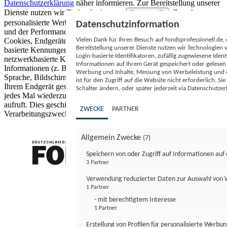
Datenschutzerklärung
näher informieren.
Zur Bereitstellung unserer
Dienste nutzen wir Technologien von
. Zwecke:
Partnern (5)
personalisierte Werbung und Inhalte, Messung von Werbeleistung
Datenschutzinformation
und der Performance von Inhalten sowie Zielgruppenforschung.
Vielen Dank für Ihren Besuch auf fondsprofessionell.de
Cookies, Endgeräte- oder ähnliche Online-Kennungen (z. B. login-
Bereitstellung unserer Dienste nutzen wir Technologien
basierte Kennungen, zufällig generierte Kennungen,
Login-basierte Identifikatoren, zufällig zugewiesene Id
netzwerkbasierte Kennungen) können zusammen mit anderen
Informationen auf Ihrem Gerät gespeichert oder gelese
Informationen (z. B. Browsertyp und Browserinformationen,
Werbung und Inhalte, Messung von Werbeleistung und d
Sprache, Bildschirmgröße, unterstützte Technologien usw.) auf
ist für den Zugriff auf die Website nicht erforderlich. S
Ihrem Endgerät gespeichert oder von dort ausgelesen werden, um es
Schalter ändern, oder später jederzeit via Datenschutzer
jedes Mal wiederzuerkennen, wenn es eine App oder einer Webseite
aufruft. Dies geschieht für einen oder mehrere der hier aufgeführten
ZWECKE
PARTNER
Verarbeitungszwecke.
Allgemein Zwecke
(7)
Speichern von oder Zugriff auf Informationen au
3 Partner
FONDS professionell
Verwendung reduzierter Daten zur Auswahl von
1 Partner
- mit berechtigtem Interesse
1 Partner
Erstellung von Profilen für personalisierte Werbu