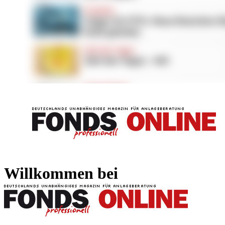
FONDS professionell
FONDS professi
Willkommen bei