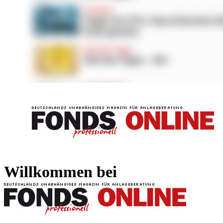
FONDS professionell
FONDS professi
Willkommen bei