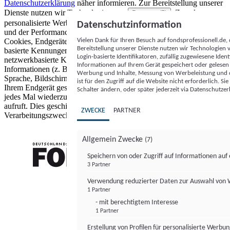
Datenschutzerklärung
näher informieren.
Zur Bereitstellung unserer
Dienste nutzen wir Technologien von
. Zwecke:
Partnern (5)
personalisierte Werbung und Inhalte, Messung von Werbeleistung
Datenschutzinformation
und der Performance von Inhalten sowie Zielgruppenforschung.
Vielen Dank für Ihren Besuch auf fondsprofessionell.de
Cookies, Endgeräte- oder ähnliche Online-Kennungen (z. B. login-
Bereitstellung unserer Dienste nutzen wir Technologien
basierte Kennungen, zufällig generierte Kennungen,
Login-basierte Identifikatoren, zufällig zugewiesene Id
netzwerkbasierte Kennungen) können zusammen mit anderen
Informationen auf Ihrem Gerät gespeichert oder gelese
Informationen (z. B. Browsertyp und Browserinformationen,
Werbung und Inhalte, Messung von Werbeleistung und d
Sprache, Bildschirmgröße, unterstützte Technologien usw.) auf
ist für den Zugriff auf die Website nicht erforderlich. S
Ihrem Endgerät gespeichert oder von dort ausgelesen werden, um es
Schalter ändern, oder später jederzeit via Datenschutzer
jedes Mal wiederzuerkennen, wenn es eine App oder einer Webseite
aufruft. Dies geschieht für einen oder mehrere der hier aufgeführten
ZWECKE
PARTNER
Verarbeitungszwecke.
Allgemein Zwecke
(7)
Speichern von oder Zugriff auf Informationen au
3 Partner
FONDS professionell
Verwendung reduzierter Daten zur Auswahl von
1 Partner
- mit berechtigtem Interesse
1 Partner
Erstellung von Profilen für personalisierte Werbu