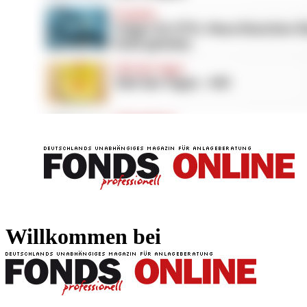
FONDS professionell
FONDS professi
Willkommen bei