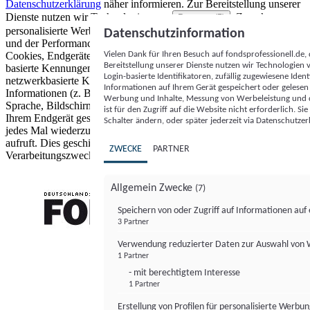
Datenschutzerklärung
näher informieren.
Zur Bereitstellung unserer
Dienste nutzen wir Technologien von
. Zwecke:
Partnern (5)
personalisierte Werbung und Inhalte, Messung von Werbeleistung
Datenschutzinformation
und der Performance von Inhalten sowie Zielgruppenforschung.
Vielen Dank für Ihren Besuch auf fondsprofessionell.de
Cookies, Endgeräte- oder ähnliche Online-Kennungen (z. B. login-
Bereitstellung unserer Dienste nutzen wir Technologien
basierte Kennungen, zufällig generierte Kennungen,
Login-basierte Identifikatoren, zufällig zugewiesene Id
netzwerkbasierte Kennungen) können zusammen mit anderen
Informationen auf Ihrem Gerät gespeichert oder gelese
Informationen (z. B. Browsertyp und Browserinformationen,
Werbung und Inhalte, Messung von Werbeleistung und d
Sprache, Bildschirmgröße, unterstützte Technologien usw.) auf
ist für den Zugriff auf die Website nicht erforderlich. S
Ihrem Endgerät gespeichert oder von dort ausgelesen werden, um es
Schalter ändern, oder später jederzeit via Datenschutzer
jedes Mal wiederzuerkennen, wenn es eine App oder einer Webseite
aufruft. Dies geschieht für einen oder mehrere der hier aufgeführten
ZWECKE
PARTNER
Verarbeitungszwecke.
Allgemein Zwecke
(7)
Speichern von oder Zugriff auf Informationen au
3 Partner
FONDS professionell
Verwendung reduzierter Daten zur Auswahl von
1 Partner
- mit berechtigtem Interesse
1 Partner
Erstellung von Profilen für personalisierte Werbu