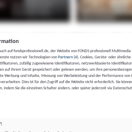
rmation
such auf fondsprofessionell.de, der Website von FONDS professionell Multimedia
ienste nutzen wir Technologien von
Partnern (4)
. Cookies, Geräte- oder ähnliche
entifikatoren, zufällig zugewiesene Identifikatoren, netzwerkbasierte Identifik
en auf Ihrem Gerät gespeichert oder gelesen werden, um Ihre personenbezogen
rte Werbung und Inhalte, Messung von Werbeleistung und der Performance von 
erarbeiten. Dies ist für den Zugriff auf die Website nicht erforderlich. Sie können
, indem Sie die einzelnen Schalter ändern, oder später jederzeit via Datenschu
7)