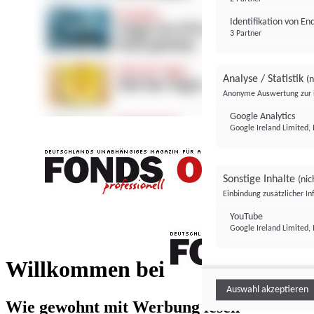
Identifikation von E
3 Partner
Analyse / Statistik
(n
Anonyme Auswertung zur 
Google Analytics
Google Ireland Limited, 
Sonstige Inhalte
(nic
Einbindung zusätzlicher I
FONDS professionell
YouTube
Google Ireland Limited, 
FONDS profess
Willkommen bei
Auswahl akzeptieren
Wie gewohnt mit Werbung lesen