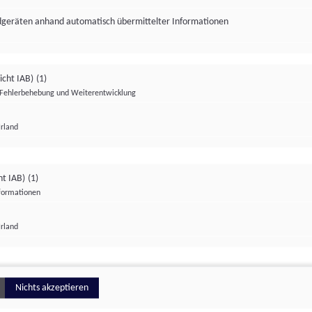
ndgeräten anhand automatisch übermittelter Informationen
icht IAB)
(1)
Fehlerbehebung und Weiterentwicklung
Irland
Impressum
Datenschutzerklärung
Datenschutzeinstellungen
ht IAB)
(1)
nformationen
Irland
ionell
Nichts akzeptieren