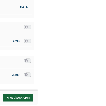
zu Identifikation von Endgeräten anhand automatisch übermittelte
Details
Switch zum Einwilligen bzw. Ablehnen der Kategorie Analyse / 
zu Google Analytics
Details
Switch zum Einwilligen bzw. Ablehnen des Dienstes Google Ana
Switch zum Einwilligen bzw. Ablehnen der Kategorie Sonstige 
zu YouTube
Details
Switch zum Einwilligen bzw. Ablehnen des Dienstes YouTube
Alles akzeptieren