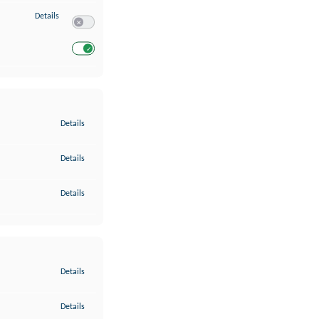
zu Entwicklung und Verbesserung der Angebote
Details
Switch zum Einwilligen bzw. Ablehnen des Dienstes Entwickl
Switch zum Einwilligen bzw. Ablehnen des Dienstes Entwicklu
zu Gewährleistung der Sicherheit, Verhinderung und Aufdeckung v
Details
zu Bereitstellung und Anzeige von Werbung und Inhalten
Details
zu Ihre Entscheidungen zum Datenschutz speichern und übermittel
Details
zu Abgleichung und Kombination von Daten aus unterschiedlichen 
Details
zu Verknüpfung verschiedener Endgeräte
Details