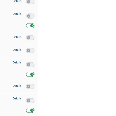
zu Speichern von oder Zugriff auf Informationen auf einem Endgerät
Details
Switch zum Einwilligen bzw. Ablehnen des Dienstes Speichern 
zu Verwendung reduzierter Daten zur Auswahl von Werbeanzeigen
Details
Switch zum Einwilligen bzw. Ablehnen des Dienstes Verwend
Switch zum Einwilligen bzw. Ablehnen des Dienstes Verwendu
zu Erstellung von Profilen für personalisierte Werbung
Details
Switch zum Einwilligen bzw. Ablehnen des Dienstes Erstellung 
zu Verwendung von Profilen zur Auswahl personalisierter Werbung
Details
Switch zum Einwilligen bzw. Ablehnen des Dienstes Verwendun
zu Messung der Werbeleistung
Details
Switch zum Einwilligen bzw. Ablehnen des Dienstes Messung 
Switch zum Einwilligen bzw. Ablehnen des Dienstes Messung d
zu Messung der Performance von Inhalten
Details
Switch zum Einwilligen bzw. Ablehnen des Dienstes Messung 
zu Analyse von Zielgruppen durch Statistiken oder Kombinationen von Dat
Details
Switch zum Einwilligen bzw. Ablehnen des Dienstes Analyse v
Switch zum Einwilligen bzw. Ablehnen des Dienstes Analyse v