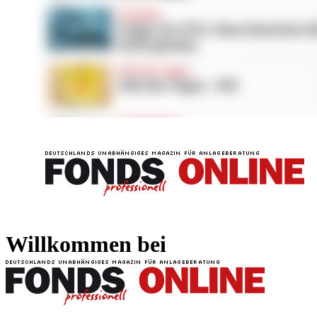
FONDS professionell
FONDS professi
Willkommen bei