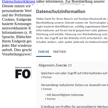
Datenschutzerklärung
näher informieren.
Zur Bereitstellung unserer
Dienste nutzen wir Technologien von
. Zwecke:
Partnern (5)
personalisierte Werbung und Inhalte, Messung von Werbeleistung
Datenschutzinformation
und der Performance von Inhalten sowie Zielgruppenforschung.
Vielen Dank für Ihren Besuch auf fondsprofessionell.de
Cookies, Endgeräte- oder ähnliche Online-Kennungen (z. B. login-
Bereitstellung unserer Dienste nutzen wir Technologien
basierte Kennungen, zufällig generierte Kennungen,
Login-basierte Identifikatoren, zufällig zugewiesene Id
netzwerkbasierte Kennungen) können zusammen mit anderen
Informationen auf Ihrem Gerät gespeichert oder gelese
Informationen (z. B. Browsertyp und Browserinformationen,
Werbung und Inhalte, Messung von Werbeleistung und d
Sprache, Bildschirmgröße, unterstützte Technologien usw.) auf
ist für den Zugriff auf die Website nicht erforderlich. S
Ihrem Endgerät gespeichert oder von dort ausgelesen werden, um es
Schalter ändern, oder später jederzeit via Datenschutzer
jedes Mal wiederzuerkennen, wenn es eine App oder einer Webseite
aufruft. Dies geschieht für einen oder mehrere der hier aufgeführten
ZWECKE
PARTNER
Verarbeitungszwecke.
Allgemein Zwecke
(7)
Speichern von oder Zugriff auf Informationen au
3 Partner
FONDS professionell
Verwendung reduzierter Daten zur Auswahl von
1 Partner
- mit berechtigtem Interesse
1 Partner
Erstellung von Profilen für personalisierte Werbu