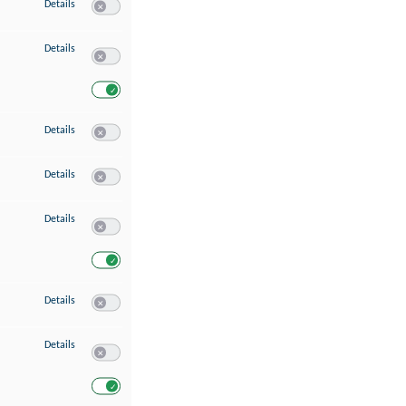
zu Speichern von oder Zugriff auf Informationen auf einem Endgerät
Details
Switch zum Einwilligen bzw. Ablehnen des Dienstes Speichern 
zu Verwendung reduzierter Daten zur Auswahl von Werbeanzeigen
Details
Switch zum Einwilligen bzw. Ablehnen des Dienstes Verwend
Switch zum Einwilligen bzw. Ablehnen des Dienstes Verwendu
zu Erstellung von Profilen für personalisierte Werbung
Details
Switch zum Einwilligen bzw. Ablehnen des Dienstes Erstellung 
zu Verwendung von Profilen zur Auswahl personalisierter Werbung
Details
Switch zum Einwilligen bzw. Ablehnen des Dienstes Verwendun
zu Messung der Werbeleistung
Details
Switch zum Einwilligen bzw. Ablehnen des Dienstes Messung 
Switch zum Einwilligen bzw. Ablehnen des Dienstes Messung d
zu Messung der Performance von Inhalten
Details
Switch zum Einwilligen bzw. Ablehnen des Dienstes Messung 
zu Analyse von Zielgruppen durch Statistiken oder Kombinationen von Dat
Details
Switch zum Einwilligen bzw. Ablehnen des Dienstes Analyse v
Switch zum Einwilligen bzw. Ablehnen des Dienstes Analyse v