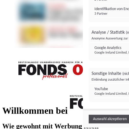
Identifikation von E
3 Partner
Analyse / Statistik
(n
Anonyme Auswertung zur 
Google Analytics
Google Ireland Limited, 
Sonstige Inhalte
(nic
Einbindung zusätzlicher I
FONDS professionell
YouTube
Google Ireland Limited, 
FONDS profess
Willkommen bei
Auswahl akzeptieren
Wie gewohnt mit Werbung lesen