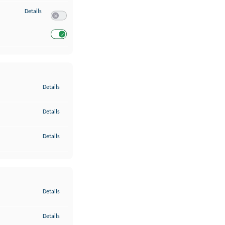
zu Entwicklung und Verbesserung der Angebote
Details
Switch zum Einwilligen bzw. Ablehnen des Dienstes Entwickl
Switch zum Einwilligen bzw. Ablehnen des Dienstes Entwicklu
zu Gewährleistung der Sicherheit, Verhinderung und Aufdeckung v
Details
zu Bereitstellung und Anzeige von Werbung und Inhalten
Details
zu Ihre Entscheidungen zum Datenschutz speichern und übermittel
Details
zu Abgleichung und Kombination von Daten aus unterschiedlichen 
Details
zu Verknüpfung verschiedener Endgeräte
Details