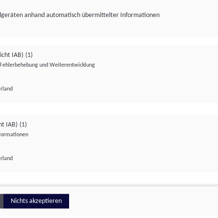
ndgeräten anhand automatisch übermittelter Informationen
icht IAB)
(1)
Fehlerbehebung und Weiterentwicklung
Irland
Impressum
Datenschutzerklärung
Datenschutzeinstellungen
ht IAB)
(1)
nformationen
Irland
ionell
Nichts akzeptieren