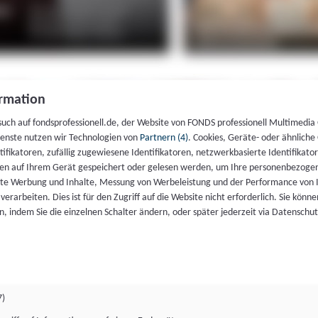
rmation
such auf fondsprofessionell.de, der Website von FONDS professionell Multimedia
ienste nutzen wir Technologien von
Partnern (4)
. Cookies, Geräte- oder ähnliche
entifikatoren, zufällig zugewiesene Identifikatoren, netzwerkbasierte Identifik
en auf Ihrem Gerät gespeichert oder gelesen werden, um Ihre personenbezogen
rte Werbung und Inhalte, Messung von Werbeleistung und der Performance von 
erarbeiten. Dies ist für den Zugriff auf die Website nicht erforderlich. Sie können
, indem Sie die einzelnen Schalter ändern, oder später jederzeit via Datenschu
7)