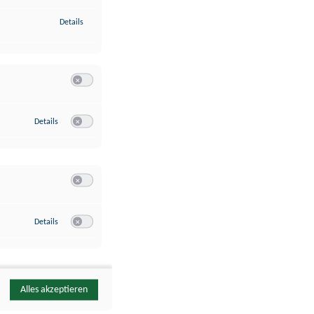
zu Identifikation von Endgeräten anhand automatisch übermittelte
Details
Switch zum Einwilligen bzw. Ablehnen der Kategorie Analyse / 
zu Google Analytics
Details
Switch zum Einwilligen bzw. Ablehnen des Dienstes Google Ana
Switch zum Einwilligen bzw. Ablehnen der Kategorie Sonstige 
zu YouTube
Details
Switch zum Einwilligen bzw. Ablehnen des Dienstes YouTube
Alles akzeptieren