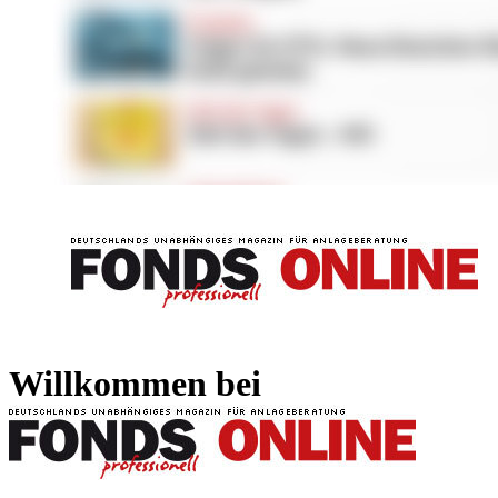
FONDS professionell
FONDS professi
Willkommen bei