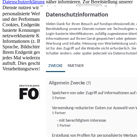
Datenschutzerklärung
näher informieren.
Zur Bereitstellung unserer
Dienste nutzen wir Technologien von
. Zwecke:
Partnern (5)
personalisierte Werbung und Inhalte, Messung von Werbeleistung
Datenschutzinformation
und der Performance von Inhalten sowie Zielgruppenforschung.
Vielen Dank für Ihren Besuch auf fondsprofessionell.de
Cookies, Endgeräte- oder ähnliche Online-Kennungen (z. B. login-
Bereitstellung unserer Dienste nutzen wir Technologien
basierte Kennungen, zufällig generierte Kennungen,
Login-basierte Identifikatoren, zufällig zugewiesene Id
netzwerkbasierte Kennungen) können zusammen mit anderen
Informationen auf Ihrem Gerät gespeichert oder gelese
Informationen (z. B. Browsertyp und Browserinformationen,
Werbung und Inhalte, Messung von Werbeleistung und d
Sprache, Bildschirmgröße, unterstützte Technologien usw.) auf
ist für den Zugriff auf die Website nicht erforderlich. S
Ihrem Endgerät gespeichert oder von dort ausgelesen werden, um es
Schalter ändern, oder später jederzeit via Datenschutzer
jedes Mal wiederzuerkennen, wenn es eine App oder einer Webseite
aufruft. Dies geschieht für einen oder mehrere der hier aufgeführten
ZWECKE
PARTNER
Verarbeitungszwecke.
Allgemein Zwecke
(7)
Speichern von oder Zugriff auf Informationen au
3 Partner
FONDS professionell
Verwendung reduzierter Daten zur Auswahl von
1 Partner
- mit berechtigtem Interesse
1 Partner
Erstellung von Profilen für personalisierte Werbu