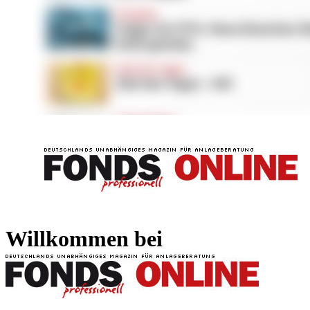
FONDS professionell
FONDS professi
Willkommen bei