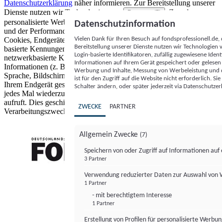
Datenschutzerklärung
näher informieren.
Zur Bereitstellung unserer
Dienste nutzen wir Technologien von
. Zwecke:
Partnern (5)
personalisierte Werbung und Inhalte, Messung von Werbeleistung
Datenschutzinformation
und der Performance von Inhalten sowie Zielgruppenforschung.
Vielen Dank für Ihren Besuch auf fondsprofessionell.de
Cookies, Endgeräte- oder ähnliche Online-Kennungen (z. B. login-
Bereitstellung unserer Dienste nutzen wir Technologien
basierte Kennungen, zufällig generierte Kennungen,
Login-basierte Identifikatoren, zufällig zugewiesene Id
netzwerkbasierte Kennungen) können zusammen mit anderen
Informationen auf Ihrem Gerät gespeichert oder gelese
Informationen (z. B. Browsertyp und Browserinformationen,
Werbung und Inhalte, Messung von Werbeleistung und d
Sprache, Bildschirmgröße, unterstützte Technologien usw.) auf
ist für den Zugriff auf die Website nicht erforderlich. S
Ihrem Endgerät gespeichert oder von dort ausgelesen werden, um es
Schalter ändern, oder später jederzeit via Datenschutzer
jedes Mal wiederzuerkennen, wenn es eine App oder einer Webseite
aufruft. Dies geschieht für einen oder mehrere der hier aufgeführten
ZWECKE
PARTNER
Verarbeitungszwecke.
Allgemein Zwecke
(7)
Speichern von oder Zugriff auf Informationen au
3 Partner
FONDS professionell
Verwendung reduzierter Daten zur Auswahl von
1 Partner
- mit berechtigtem Interesse
1 Partner
Erstellung von Profilen für personalisierte Werbu