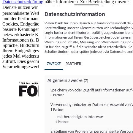
Datenschutzerklärung
näher informieren.
Zur Bereitstellung unserer
Dienste nutzen wir Technologien von
. Zwecke:
Partnern (5)
personalisierte Werbung und Inhalte, Messung von Werbeleistung
Datenschutzinformation
und der Performance von Inhalten sowie Zielgruppenforschung.
Vielen Dank für Ihren Besuch auf fondsprofessionell.de
Cookies, Endgeräte- oder ähnliche Online-Kennungen (z. B. login-
Bereitstellung unserer Dienste nutzen wir Technologien
basierte Kennungen, zufällig generierte Kennungen,
Login-basierte Identifikatoren, zufällig zugewiesene Id
netzwerkbasierte Kennungen) können zusammen mit anderen
Informationen auf Ihrem Gerät gespeichert oder gelese
Informationen (z. B. Browsertyp und Browserinformationen,
Werbung und Inhalte, Messung von Werbeleistung und d
Sprache, Bildschirmgröße, unterstützte Technologien usw.) auf
ist für den Zugriff auf die Website nicht erforderlich. S
Ihrem Endgerät gespeichert oder von dort ausgelesen werden, um es
Schalter ändern, oder später jederzeit via Datenschutzer
jedes Mal wiederzuerkennen, wenn es eine App oder einer Webseite
aufruft. Dies geschieht für einen oder mehrere der hier aufgeführten
ZWECKE
PARTNER
Verarbeitungszwecke.
Allgemein Zwecke
(7)
Speichern von oder Zugriff auf Informationen au
3 Partner
FONDS professionell
Verwendung reduzierter Daten zur Auswahl von
1 Partner
- mit berechtigtem Interesse
1 Partner
Erstellung von Profilen für personalisierte Werbu