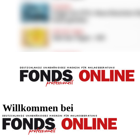
FONDS professionell
FONDS professi
Willkommen bei