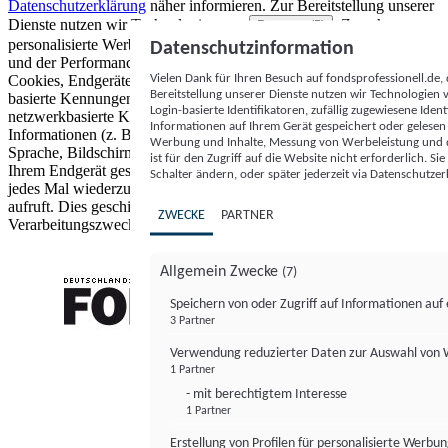
Datenschutzerklärung
näher informieren.
Zur Bereitstellung unserer
Dienste nutzen wir Technologien von
. Zwecke:
Partnern (5)
personalisierte Werbung und Inhalte, Messung von Werbeleistung
Datenschutzinformation
und der Performance von Inhalten sowie Zielgruppenforschung.
Vielen Dank für Ihren Besuch auf fondsprofessionell.de
Cookies, Endgeräte- oder ähnliche Online-Kennungen (z. B. login-
Bereitstellung unserer Dienste nutzen wir Technologien
basierte Kennungen, zufällig generierte Kennungen,
Login-basierte Identifikatoren, zufällig zugewiesene Id
netzwerkbasierte Kennungen) können zusammen mit anderen
Informationen auf Ihrem Gerät gespeichert oder gelese
Informationen (z. B. Browsertyp und Browserinformationen,
Werbung und Inhalte, Messung von Werbeleistung und d
Sprache, Bildschirmgröße, unterstützte Technologien usw.) auf
ist für den Zugriff auf die Website nicht erforderlich. S
Ihrem Endgerät gespeichert oder von dort ausgelesen werden, um es
Schalter ändern, oder später jederzeit via Datenschutzer
jedes Mal wiederzuerkennen, wenn es eine App oder einer Webseite
aufruft. Dies geschieht für einen oder mehrere der hier aufgeführten
ZWECKE
PARTNER
Verarbeitungszwecke.
Allgemein Zwecke
(7)
Speichern von oder Zugriff auf Informationen au
3 Partner
FONDS professionell
Verwendung reduzierter Daten zur Auswahl von
1 Partner
- mit berechtigtem Interesse
1 Partner
Erstellung von Profilen für personalisierte Werbu