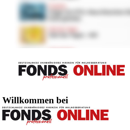
FONDS professionell
FONDS professi
Willkommen bei