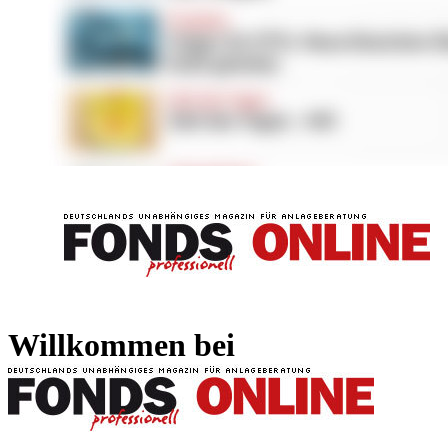
FONDS professionell
FONDS professi
Willkommen bei