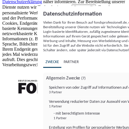
Datenschutzerklärung
näher informieren.
Zur Bereitstellung unserer
Dienste nutzen wir Technologien von
. Zwecke:
Partnern (5)
personalisierte Werbung und Inhalte, Messung von Werbeleistung
Datenschutzinformation
und der Performance von Inhalten sowie Zielgruppenforschung.
Vielen Dank für Ihren Besuch auf fondsprofessionell.de
Cookies, Endgeräte- oder ähnliche Online-Kennungen (z. B. login-
Bereitstellung unserer Dienste nutzen wir Technologien
basierte Kennungen, zufällig generierte Kennungen,
Login-basierte Identifikatoren, zufällig zugewiesene Id
netzwerkbasierte Kennungen) können zusammen mit anderen
Informationen auf Ihrem Gerät gespeichert oder gelese
Informationen (z. B. Browsertyp und Browserinformationen,
Werbung und Inhalte, Messung von Werbeleistung und d
Sprache, Bildschirmgröße, unterstützte Technologien usw.) auf
ist für den Zugriff auf die Website nicht erforderlich. S
Ihrem Endgerät gespeichert oder von dort ausgelesen werden, um es
Schalter ändern, oder später jederzeit via Datenschutzer
jedes Mal wiederzuerkennen, wenn es eine App oder einer Webseite
aufruft. Dies geschieht für einen oder mehrere der hier aufgeführten
ZWECKE
PARTNER
Verarbeitungszwecke.
Allgemein Zwecke
(7)
Speichern von oder Zugriff auf Informationen au
3 Partner
FONDS professionell
Verwendung reduzierter Daten zur Auswahl von
1 Partner
- mit berechtigtem Interesse
1 Partner
Erstellung von Profilen für personalisierte Werbu