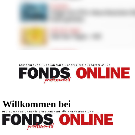
FONDS professionell
FONDS professi
Willkommen bei