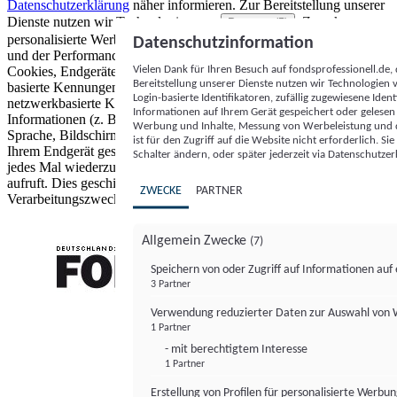
Datenschutzerklärung
näher informieren.
Zur Bereitstellung unserer
Dienste nutzen wir Technologien von
. Zwecke:
Partnern (5)
personalisierte Werbung und Inhalte, Messung von Werbeleistung
Datenschutzinformation
und der Performance von Inhalten sowie Zielgruppenforschung.
Vielen Dank für Ihren Besuch auf fondsprofessionell.de
Cookies, Endgeräte- oder ähnliche Online-Kennungen (z. B. login-
Bereitstellung unserer Dienste nutzen wir Technologien
basierte Kennungen, zufällig generierte Kennungen,
Login-basierte Identifikatoren, zufällig zugewiesene Id
netzwerkbasierte Kennungen) können zusammen mit anderen
Informationen auf Ihrem Gerät gespeichert oder gelese
Informationen (z. B. Browsertyp und Browserinformationen,
Werbung und Inhalte, Messung von Werbeleistung und d
Sprache, Bildschirmgröße, unterstützte Technologien usw.) auf
ist für den Zugriff auf die Website nicht erforderlich. S
Ihrem Endgerät gespeichert oder von dort ausgelesen werden, um es
Schalter ändern, oder später jederzeit via Datenschutzer
jedes Mal wiederzuerkennen, wenn es eine App oder einer Webseite
aufruft. Dies geschieht für einen oder mehrere der hier aufgeführten
ZWECKE
PARTNER
Verarbeitungszwecke.
Allgemein Zwecke
(7)
Speichern von oder Zugriff auf Informationen au
3 Partner
FONDS professionell
Verwendung reduzierter Daten zur Auswahl von
1 Partner
- mit berechtigtem Interesse
1 Partner
Erstellung von Profilen für personalisierte Werbu