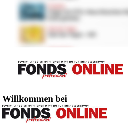
FONDS professionell
FONDS professi
Willkommen bei