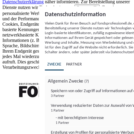
Datenschutzerklärung
näher informieren.
Zur Bereitstellung unserer
Dienste nutzen wir Technologien von
. Zwecke:
Partnern (5)
personalisierte Werbung und Inhalte, Messung von Werbeleistung
Datenschutzinformation
und der Performance von Inhalten sowie Zielgruppenforschung.
Vielen Dank für Ihren Besuch auf fondsprofessionell.de
Cookies, Endgeräte- oder ähnliche Online-Kennungen (z. B. login-
Bereitstellung unserer Dienste nutzen wir Technologien
basierte Kennungen, zufällig generierte Kennungen,
Login-basierte Identifikatoren, zufällig zugewiesene Id
netzwerkbasierte Kennungen) können zusammen mit anderen
Informationen auf Ihrem Gerät gespeichert oder gelese
Informationen (z. B. Browsertyp und Browserinformationen,
Werbung und Inhalte, Messung von Werbeleistung und d
Sprache, Bildschirmgröße, unterstützte Technologien usw.) auf
ist für den Zugriff auf die Website nicht erforderlich. S
Ihrem Endgerät gespeichert oder von dort ausgelesen werden, um es
Schalter ändern, oder später jederzeit via Datenschutzer
jedes Mal wiederzuerkennen, wenn es eine App oder einer Webseite
aufruft. Dies geschieht für einen oder mehrere der hier aufgeführten
ZWECKE
PARTNER
Verarbeitungszwecke.
Allgemein Zwecke
(7)
Speichern von oder Zugriff auf Informationen au
3 Partner
FONDS professionell
Verwendung reduzierter Daten zur Auswahl von
1 Partner
- mit berechtigtem Interesse
1 Partner
Erstellung von Profilen für personalisierte Werbu