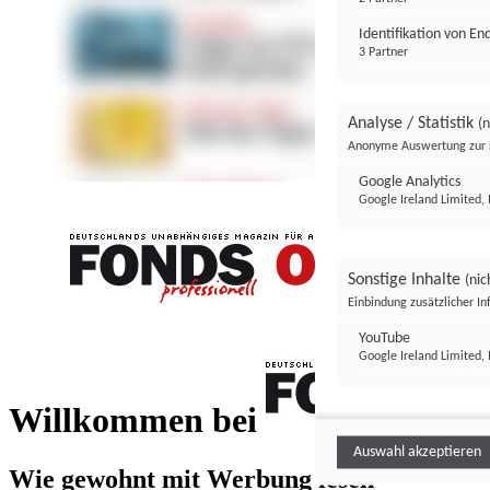
Identifikation von E
3 Partner
Analyse / Statistik
(n
Anonyme Auswertung zur 
Google Analytics
Google Ireland Limited, 
Sonstige Inhalte
(nic
Einbindung zusätzlicher I
FONDS professionell
YouTube
Google Ireland Limited, 
FONDS profess
Willkommen bei
Auswahl akzeptieren
Wie gewohnt mit Werbung lesen