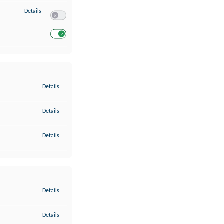
zu Entwicklung und Verbesserung der Angebote
Details
Switch zum Einwilligen bzw. Ablehnen des Dienstes Entwickl
Switch zum Einwilligen bzw. Ablehnen des Dienstes Entwicklu
zu Gewährleistung der Sicherheit, Verhinderung und Aufdeckung v
Details
zu Bereitstellung und Anzeige von Werbung und Inhalten
Details
zu Ihre Entscheidungen zum Datenschutz speichern und übermittel
Details
zu Abgleichung und Kombination von Daten aus unterschiedlichen 
Details
zu Verknüpfung verschiedener Endgeräte
Details