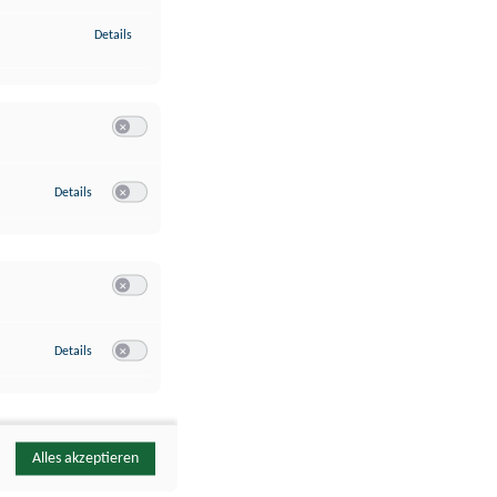
zu Identifikation von Endgeräten anhand automatisch übermittelte
Details
Switch zum Einwilligen bzw. Ablehnen der Kategorie Analyse / 
zu Google Analytics
Details
Switch zum Einwilligen bzw. Ablehnen des Dienstes Google Ana
Switch zum Einwilligen bzw. Ablehnen der Kategorie Sonstige 
zu YouTube
Details
Switch zum Einwilligen bzw. Ablehnen des Dienstes YouTube
Alles akzeptieren