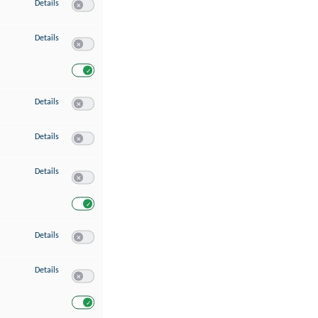
zu Speichern von oder Zugriff auf Informationen auf einem Endgerät
Details
Switch zum Einwilligen bzw. Ablehnen des Dienstes Speichern 
zu Verwendung reduzierter Daten zur Auswahl von Werbeanzeigen
Details
Switch zum Einwilligen bzw. Ablehnen des Dienstes Verwend
Switch zum Einwilligen bzw. Ablehnen des Dienstes Verwendu
zu Erstellung von Profilen für personalisierte Werbung
Details
Switch zum Einwilligen bzw. Ablehnen des Dienstes Erstellung 
zu Verwendung von Profilen zur Auswahl personalisierter Werbung
Details
Switch zum Einwilligen bzw. Ablehnen des Dienstes Verwendun
zu Messung der Werbeleistung
Details
Switch zum Einwilligen bzw. Ablehnen des Dienstes Messung 
Switch zum Einwilligen bzw. Ablehnen des Dienstes Messung d
zu Messung der Performance von Inhalten
Details
Switch zum Einwilligen bzw. Ablehnen des Dienstes Messung 
zu Analyse von Zielgruppen durch Statistiken oder Kombinationen von Dat
Details
Switch zum Einwilligen bzw. Ablehnen des Dienstes Analyse v
Switch zum Einwilligen bzw. Ablehnen des Dienstes Analyse v