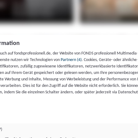
rmation
such auf fondsprofessionell.de, der Website von FONDS professionell Multimedia
ienste nutzen wir Technologien von
Partnern (4)
. Cookies, Geräte- oder ähnliche
entifikatoren, zufällig zugewiesene Identifikatoren, netzwerkbasierte Identifik
en auf Ihrem Gerät gespeichert oder gelesen werden, um Ihre personenbezogen
rte Werbung und Inhalte, Messung von Werbeleistung und der Performance von 
erarbeiten. Dies ist für den Zugriff auf die Website nicht erforderlich. Sie können
, indem Sie die einzelnen Schalter ändern, oder später jederzeit via Datenschu
7)