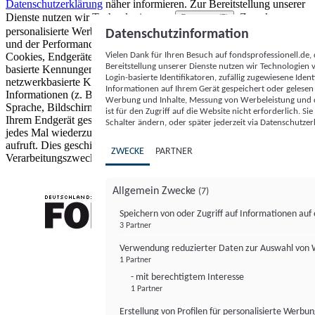
Datenschutzerklärung
näher informieren.
Zur Bereitstellung unserer
Dienste nutzen wir Technologien von
. Zwecke:
Partnern (5)
personalisierte Werbung und Inhalte, Messung von Werbeleistung
Datenschutzinformation
und der Performance von Inhalten sowie Zielgruppenforschung.
Vielen Dank für Ihren Besuch auf fondsprofessionell.de
Cookies, Endgeräte- oder ähnliche Online-Kennungen (z. B. login-
Bereitstellung unserer Dienste nutzen wir Technologien
basierte Kennungen, zufällig generierte Kennungen,
Login-basierte Identifikatoren, zufällig zugewiesene Id
netzwerkbasierte Kennungen) können zusammen mit anderen
Informationen auf Ihrem Gerät gespeichert oder gelese
Informationen (z. B. Browsertyp und Browserinformationen,
Werbung und Inhalte, Messung von Werbeleistung und d
Sprache, Bildschirmgröße, unterstützte Technologien usw.) auf
ist für den Zugriff auf die Website nicht erforderlich. S
Ihrem Endgerät gespeichert oder von dort ausgelesen werden, um es
Schalter ändern, oder später jederzeit via Datenschutzer
jedes Mal wiederzuerkennen, wenn es eine App oder einer Webseite
aufruft. Dies geschieht für einen oder mehrere der hier aufgeführten
ZWECKE
PARTNER
Verarbeitungszwecke.
Allgemein Zwecke
(7)
Speichern von oder Zugriff auf Informationen au
3 Partner
FONDS professionell
Verwendung reduzierter Daten zur Auswahl von
1 Partner
- mit berechtigtem Interesse
1 Partner
Erstellung von Profilen für personalisierte Werbu