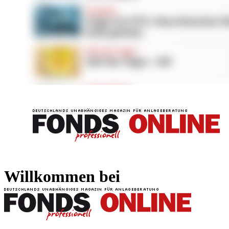
FONDS professionell
FONDS professi
Willkommen bei