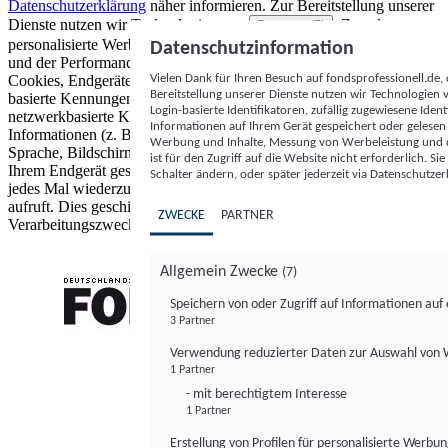
Datenschutzerklärung
näher informieren.
Zur Bereitstellung unserer
Dienste nutzen wir Technologien von
. Zwecke:
Partnern (5)
personalisierte Werbung und Inhalte, Messung von Werbeleistung
Datenschutzinformation
und der Performance von Inhalten sowie Zielgruppenforschung.
Vielen Dank für Ihren Besuch auf fondsprofessionell.de
Cookies, Endgeräte- oder ähnliche Online-Kennungen (z. B. login-
Bereitstellung unserer Dienste nutzen wir Technologien
basierte Kennungen, zufällig generierte Kennungen,
Login-basierte Identifikatoren, zufällig zugewiesene Id
netzwerkbasierte Kennungen) können zusammen mit anderen
Informationen auf Ihrem Gerät gespeichert oder gelese
Informationen (z. B. Browsertyp und Browserinformationen,
Werbung und Inhalte, Messung von Werbeleistung und d
Sprache, Bildschirmgröße, unterstützte Technologien usw.) auf
ist für den Zugriff auf die Website nicht erforderlich. S
Ihrem Endgerät gespeichert oder von dort ausgelesen werden, um es
Schalter ändern, oder später jederzeit via Datenschutzer
jedes Mal wiederzuerkennen, wenn es eine App oder einer Webseite
aufruft. Dies geschieht für einen oder mehrere der hier aufgeführten
ZWECKE
PARTNER
Verarbeitungszwecke.
Allgemein Zwecke
(7)
Speichern von oder Zugriff auf Informationen au
3 Partner
FONDS professionell
Verwendung reduzierter Daten zur Auswahl von
1 Partner
- mit berechtigtem Interesse
1 Partner
Erstellung von Profilen für personalisierte Werbu