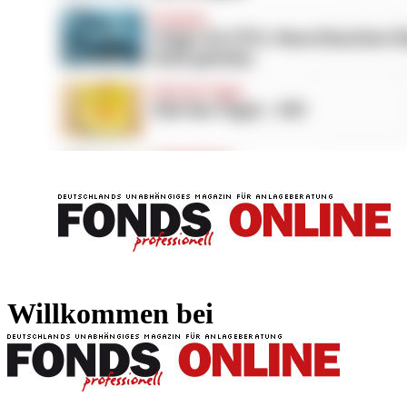
FONDS professionell
FONDS professi
Willkommen bei