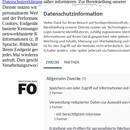
Datenschutzerklärung
näher informieren.
Zur Bereitstellung unserer
Dienste nutzen wir Technologien von
. Zwecke:
Partnern (5)
personalisierte Werbung und Inhalte, Messung von Werbeleistung
Datenschutzinformation
und der Performance von Inhalten sowie Zielgruppenforschung.
Vielen Dank für Ihren Besuch auf fondsprofessionell.de
Cookies, Endgeräte- oder ähnliche Online-Kennungen (z. B. login-
Bereitstellung unserer Dienste nutzen wir Technologien
basierte Kennungen, zufällig generierte Kennungen,
Login-basierte Identifikatoren, zufällig zugewiesene Id
netzwerkbasierte Kennungen) können zusammen mit anderen
Informationen auf Ihrem Gerät gespeichert oder gelese
Informationen (z. B. Browsertyp und Browserinformationen,
Werbung und Inhalte, Messung von Werbeleistung und d
Sprache, Bildschirmgröße, unterstützte Technologien usw.) auf
ist für den Zugriff auf die Website nicht erforderlich. S
Ihrem Endgerät gespeichert oder von dort ausgelesen werden, um es
Schalter ändern, oder später jederzeit via Datenschutzer
jedes Mal wiederzuerkennen, wenn es eine App oder einer Webseite
aufruft. Dies geschieht für einen oder mehrere der hier aufgeführten
ZWECKE
PARTNER
Verarbeitungszwecke.
Allgemein Zwecke
(7)
Speichern von oder Zugriff auf Informationen au
3 Partner
FONDS professionell
Verwendung reduzierter Daten zur Auswahl von
1 Partner
- mit berechtigtem Interesse
1 Partner
Erstellung von Profilen für personalisierte Werbu