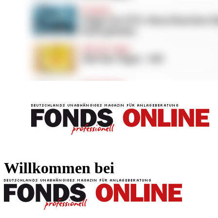
FONDS professionell
FONDS professi
Willkommen bei