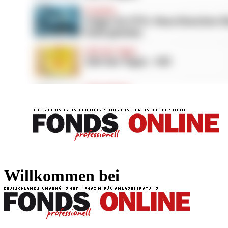
FONDS professionell
FONDS professi
Willkommen bei