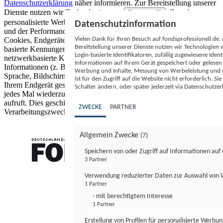
Datenschutzerklärung
näher informieren.
Zur Bereitstellung unserer
Dienste nutzen wir Technologien von
. Zwecke:
Partnern (5)
personalisierte Werbung und Inhalte, Messung von Werbeleistung
Datenschutzinformation
und der Performance von Inhalten sowie Zielgruppenforschung.
Vielen Dank für Ihren Besuch auf fondsprofessionell.de
Cookies, Endgeräte- oder ähnliche Online-Kennungen (z. B. login-
Bereitstellung unserer Dienste nutzen wir Technologien
basierte Kennungen, zufällig generierte Kennungen,
Login-basierte Identifikatoren, zufällig zugewiesene Id
netzwerkbasierte Kennungen) können zusammen mit anderen
Informationen auf Ihrem Gerät gespeichert oder gelese
Informationen (z. B. Browsertyp und Browserinformationen,
Werbung und Inhalte, Messung von Werbeleistung und d
Sprache, Bildschirmgröße, unterstützte Technologien usw.) auf
ist für den Zugriff auf die Website nicht erforderlich. S
Ihrem Endgerät gespeichert oder von dort ausgelesen werden, um es
Schalter ändern, oder später jederzeit via Datenschutzer
jedes Mal wiederzuerkennen, wenn es eine App oder einer Webseite
aufruft. Dies geschieht für einen oder mehrere der hier aufgeführten
ZWECKE
PARTNER
Verarbeitungszwecke.
Allgemein Zwecke
(7)
Speichern von oder Zugriff auf Informationen au
3 Partner
FONDS professionell
Verwendung reduzierter Daten zur Auswahl von
1 Partner
- mit berechtigtem Interesse
1 Partner
Erstellung von Profilen für personalisierte Werbu