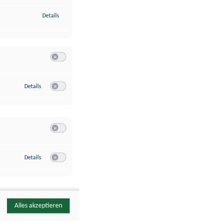
zu Identifikation von Endgeräten anhand automatisch übermittelte
Details
Switch zum Einwilligen bzw. Ablehnen der Kategorie Analyse / 
zu Google Analytics
Details
Switch zum Einwilligen bzw. Ablehnen des Dienstes Google Ana
Switch zum Einwilligen bzw. Ablehnen der Kategorie Sonstige 
zu YouTube
Details
Switch zum Einwilligen bzw. Ablehnen des Dienstes YouTube
Alles akzeptieren