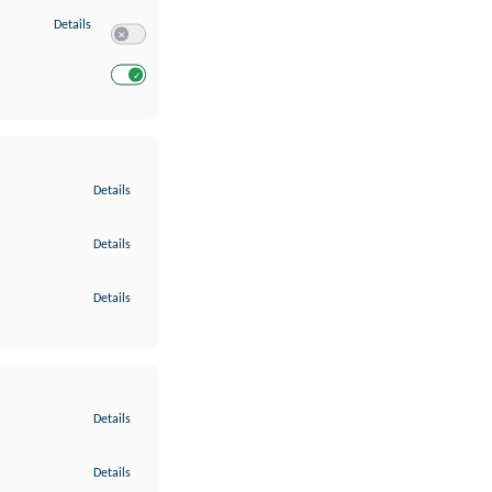
zu Entwicklung und Verbesserung der Angebote
Details
Switch zum Einwilligen bzw. Ablehnen des Dienstes Entwickl
Switch zum Einwilligen bzw. Ablehnen des Dienstes Entwicklu
zu Gewährleistung der Sicherheit, Verhinderung und Aufdeckung v
Details
zu Bereitstellung und Anzeige von Werbung und Inhalten
Details
zu Ihre Entscheidungen zum Datenschutz speichern und übermittel
Details
zu Abgleichung und Kombination von Daten aus unterschiedlichen 
Details
zu Verknüpfung verschiedener Endgeräte
Details