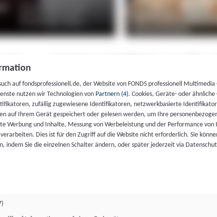
rmation
such auf fondsprofessionell.de, der Website von FONDS professionell Multimedia
ienste nutzen wir Technologien von
Partnern (4)
. Cookies, Geräte- oder ähnliche
entifikatoren, zufällig zugewiesene Identifikatoren, netzwerkbasierte Identifik
en auf Ihrem Gerät gespeichert oder gelesen werden, um Ihre personenbezogen
rte Werbung und Inhalte, Messung von Werbeleistung und der Performance von 
erarbeiten. Dies ist für den Zugriff auf die Website nicht erforderlich. Sie können
, indem Sie die einzelnen Schalter ändern, oder später jederzeit via Datenschu
7)