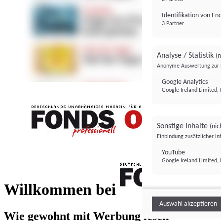
Identifikation von E
3 Partner
Analyse / Statistik
(n
Anonyme Auswertung zur 
Google Analytics
Google Ireland Limited, 
Sonstige Inhalte
(nic
Einbindung zusätzlicher I
FONDS professionell
YouTube
Google Ireland Limited, 
FONDS profess
Willkommen bei
Auswahl akzeptieren
Wie gewohnt mit Werbung lesen