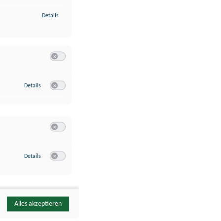
zu Identifikation von Endgeräten anhand automatisch übermittelte
Details
Switch zum Einwilligen bzw. Ablehnen der Kategorie Analyse / 
zu Google Analytics
Details
Switch zum Einwilligen bzw. Ablehnen des Dienstes Google Ana
Switch zum Einwilligen bzw. Ablehnen der Kategorie Sonstige 
zu YouTube
Details
Switch zum Einwilligen bzw. Ablehnen des Dienstes YouTube
Alles akzeptieren