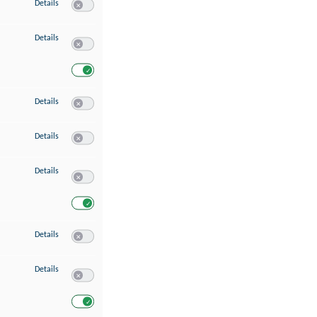
zu Speichern von oder Zugriff auf Informationen auf einem Endgerät
Details
Switch zum Einwilligen bzw. Ablehnen des Dienstes Speichern 
zu Verwendung reduzierter Daten zur Auswahl von Werbeanzeigen
Details
Switch zum Einwilligen bzw. Ablehnen des Dienstes Verwend
Switch zum Einwilligen bzw. Ablehnen des Dienstes Verwendu
zu Erstellung von Profilen für personalisierte Werbung
Details
Switch zum Einwilligen bzw. Ablehnen des Dienstes Erstellung 
zu Verwendung von Profilen zur Auswahl personalisierter Werbung
Details
Switch zum Einwilligen bzw. Ablehnen des Dienstes Verwendun
zu Messung der Werbeleistung
Details
Switch zum Einwilligen bzw. Ablehnen des Dienstes Messung 
Switch zum Einwilligen bzw. Ablehnen des Dienstes Messung d
zu Messung der Performance von Inhalten
Details
Switch zum Einwilligen bzw. Ablehnen des Dienstes Messung 
zu Analyse von Zielgruppen durch Statistiken oder Kombinationen von Dat
Details
Switch zum Einwilligen bzw. Ablehnen des Dienstes Analyse v
Switch zum Einwilligen bzw. Ablehnen des Dienstes Analyse v