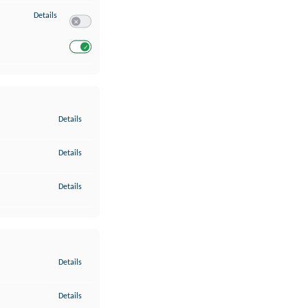
zu Entwicklung und Verbesserung der Angebote
Details
Switch zum Einwilligen bzw. Ablehnen des Dienstes Entwickl
Switch zum Einwilligen bzw. Ablehnen des Dienstes Entwicklu
zu Gewährleistung der Sicherheit, Verhinderung und Aufdeckung v
Details
zu Bereitstellung und Anzeige von Werbung und Inhalten
Details
zu Ihre Entscheidungen zum Datenschutz speichern und übermittel
Details
zu Abgleichung und Kombination von Daten aus unterschiedlichen 
Details
zu Verknüpfung verschiedener Endgeräte
Details