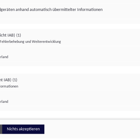
ndgeräten anhand automatisch übermittelter Informationen
icht IAB)
(1)
Fehlerbehebung und Weiterentwicklung
Irland
Impressum
Datenschutzerklärung
Datenschutzeinstellungen
ht IAB)
(1)
nformationen
Irland
ionell
Nichts akzeptieren