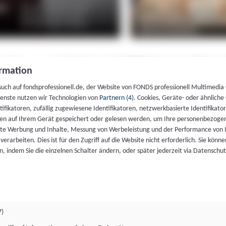
rmation
such auf fondsprofessionell.de, der Website von FONDS professionell Multimedia
ienste nutzen wir Technologien von
Partnern (4)
. Cookies, Geräte- oder ähnliche
entifikatoren, zufällig zugewiesene Identifikatoren, netzwerkbasierte Identifik
en auf Ihrem Gerät gespeichert oder gelesen werden, um Ihre personenbezogen
rte Werbung und Inhalte, Messung von Werbeleistung und der Performance von 
erarbeiten. Dies ist für den Zugriff auf die Website nicht erforderlich. Sie können
, indem Sie die einzelnen Schalter ändern, oder später jederzeit via Datenschu
7)