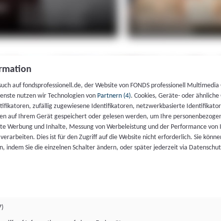
rmation
such auf fondsprofessionell.de, der Website von FONDS professionell Multimedia
ienste nutzen wir Technologien von
Partnern (4)
. Cookies, Geräte- oder ähnliche
entifikatoren, zufällig zugewiesene Identifikatoren, netzwerkbasierte Identifik
en auf Ihrem Gerät gespeichert oder gelesen werden, um Ihre personenbezogen
rte Werbung und Inhalte, Messung von Werbeleistung und der Performance von 
erarbeiten. Dies ist für den Zugriff auf die Website nicht erforderlich. Sie können
, indem Sie die einzelnen Schalter ändern, oder später jederzeit via Datenschu
7)