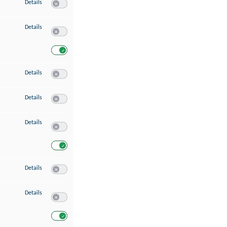
zu Speichern von oder Zugriff auf Informationen auf einem Endgerät
Details
Switch zum Einwilligen bzw. Ablehnen des Dienstes Speichern 
zu Verwendung reduzierter Daten zur Auswahl von Werbeanzeigen
Details
Switch zum Einwilligen bzw. Ablehnen des Dienstes Verwend
Switch zum Einwilligen bzw. Ablehnen des Dienstes Verwendu
zu Erstellung von Profilen für personalisierte Werbung
Details
Switch zum Einwilligen bzw. Ablehnen des Dienstes Erstellung 
zu Verwendung von Profilen zur Auswahl personalisierter Werbung
Details
Switch zum Einwilligen bzw. Ablehnen des Dienstes Verwendun
zu Messung der Werbeleistung
Details
Switch zum Einwilligen bzw. Ablehnen des Dienstes Messung 
Switch zum Einwilligen bzw. Ablehnen des Dienstes Messung d
zu Messung der Performance von Inhalten
Details
Switch zum Einwilligen bzw. Ablehnen des Dienstes Messung 
zu Analyse von Zielgruppen durch Statistiken oder Kombinationen von Dat
Details
Switch zum Einwilligen bzw. Ablehnen des Dienstes Analyse v
Switch zum Einwilligen bzw. Ablehnen des Dienstes Analyse v