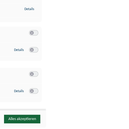
zu Identifikation von Endgeräten anhand automatisch übermittelte
Details
Switch zum Einwilligen bzw. Ablehnen der Kategorie Analyse / 
zu Google Analytics
Details
Switch zum Einwilligen bzw. Ablehnen des Dienstes Google Ana
Switch zum Einwilligen bzw. Ablehnen der Kategorie Sonstige 
zu YouTube
Details
Switch zum Einwilligen bzw. Ablehnen des Dienstes YouTube
Alles akzeptieren