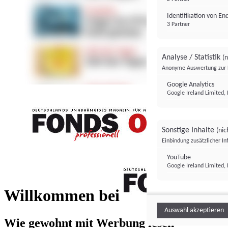
Identifikation von E
3 Partner
Analyse / Statistik
(n
Anonyme Auswertung zur 
Google Analytics
Google Ireland Limited, 
Sonstige Inhalte
(nic
Einbindung zusätzlicher I
FONDS professionell
YouTube
Google Ireland Limited, 
FONDS profess
Willkommen bei
Auswahl akzeptieren
Wie gewohnt mit Werbung lesen