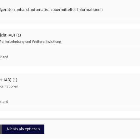
ndgeräten anhand automatisch übermittelter Informationen
icht IAB)
(1)
Fehlerbehebung und Weiterentwicklung
Irland
Impressum
Datenschutzerklärung
Datenschutzeinstellungen
ht IAB)
(1)
nformationen
Irland
ionell
Nichts akzeptieren