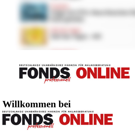
FONDS professionell
FONDS professi
Willkommen bei