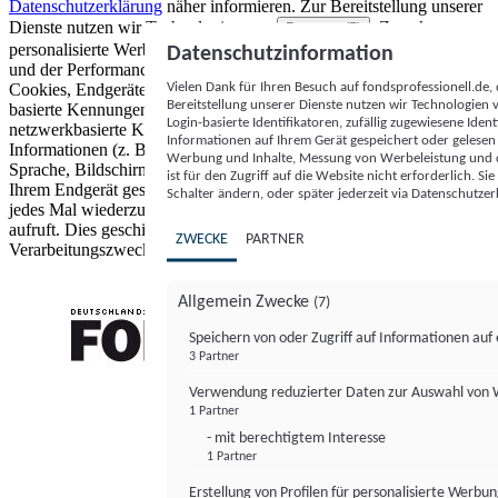
Datenschutzerklärung
näher informieren.
Zur Bereitstellung unserer
Dienste nutzen wir Technologien von
. Zwecke:
Partnern (5)
personalisierte Werbung und Inhalte, Messung von Werbeleistung
Datenschutzinformation
und der Performance von Inhalten sowie Zielgruppenforschung.
Vielen Dank für Ihren Besuch auf fondsprofessionell.de
Cookies, Endgeräte- oder ähnliche Online-Kennungen (z. B. login-
Bereitstellung unserer Dienste nutzen wir Technologien
basierte Kennungen, zufällig generierte Kennungen,
Login-basierte Identifikatoren, zufällig zugewiesene Id
netzwerkbasierte Kennungen) können zusammen mit anderen
Informationen auf Ihrem Gerät gespeichert oder gelese
Informationen (z. B. Browsertyp und Browserinformationen,
Werbung und Inhalte, Messung von Werbeleistung und d
Sprache, Bildschirmgröße, unterstützte Technologien usw.) auf
ist für den Zugriff auf die Website nicht erforderlich. S
Ihrem Endgerät gespeichert oder von dort ausgelesen werden, um es
Schalter ändern, oder später jederzeit via Datenschutzer
jedes Mal wiederzuerkennen, wenn es eine App oder einer Webseite
aufruft. Dies geschieht für einen oder mehrere der hier aufgeführten
ZWECKE
PARTNER
Verarbeitungszwecke.
Allgemein Zwecke
(7)
Speichern von oder Zugriff auf Informationen au
3 Partner
FONDS professionell
Verwendung reduzierter Daten zur Auswahl von
1 Partner
- mit berechtigtem Interesse
1 Partner
Erstellung von Profilen für personalisierte Werbu