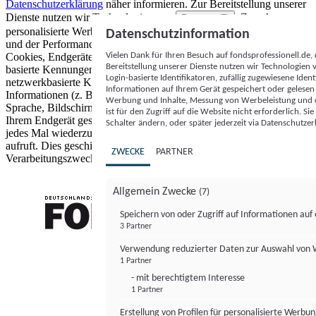
Datenschutzerklärung
näher informieren.
Zur Bereitstellung unserer
Dienste nutzen wir Technologien von
. Zwecke:
Partnern (5)
personalisierte Werbung und Inhalte, Messung von Werbeleistung
Datenschutzinformation
und der Performance von Inhalten sowie Zielgruppenforschung.
Vielen Dank für Ihren Besuch auf fondsprofessionell.de
Cookies, Endgeräte- oder ähnliche Online-Kennungen (z. B. login-
Bereitstellung unserer Dienste nutzen wir Technologien
basierte Kennungen, zufällig generierte Kennungen,
Login-basierte Identifikatoren, zufällig zugewiesene Id
netzwerkbasierte Kennungen) können zusammen mit anderen
Informationen auf Ihrem Gerät gespeichert oder gelese
Informationen (z. B. Browsertyp und Browserinformationen,
Werbung und Inhalte, Messung von Werbeleistung und d
Sprache, Bildschirmgröße, unterstützte Technologien usw.) auf
ist für den Zugriff auf die Website nicht erforderlich. S
Ihrem Endgerät gespeichert oder von dort ausgelesen werden, um es
Schalter ändern, oder später jederzeit via Datenschutzer
jedes Mal wiederzuerkennen, wenn es eine App oder einer Webseite
aufruft. Dies geschieht für einen oder mehrere der hier aufgeführten
ZWECKE
PARTNER
Verarbeitungszwecke.
Allgemein Zwecke
(7)
Speichern von oder Zugriff auf Informationen au
3 Partner
FONDS professionell
Verwendung reduzierter Daten zur Auswahl von
1 Partner
- mit berechtigtem Interesse
1 Partner
Erstellung von Profilen für personalisierte Werbu