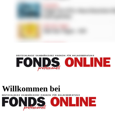
FONDS professionell
FONDS professi
Willkommen bei