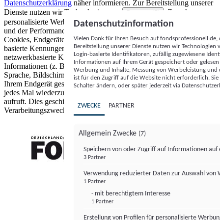
Datenschutzerklärung
näher informieren.
Zur Bereitstellung unserer
Dienste nutzen wir Technologien von
. Zwecke:
Partnern (5)
personalisierte Werbung und Inhalte, Messung von Werbeleistung
Datenschutzinformation
und der Performance von Inhalten sowie Zielgruppenforschung.
Vielen Dank für Ihren Besuch auf fondsprofessionell.de
Cookies, Endgeräte- oder ähnliche Online-Kennungen (z. B. login-
Bereitstellung unserer Dienste nutzen wir Technologien
basierte Kennungen, zufällig generierte Kennungen,
Login-basierte Identifikatoren, zufällig zugewiesene Id
netzwerkbasierte Kennungen) können zusammen mit anderen
Informationen auf Ihrem Gerät gespeichert oder gelese
Informationen (z. B. Browsertyp und Browserinformationen,
Werbung und Inhalte, Messung von Werbeleistung und d
Sprache, Bildschirmgröße, unterstützte Technologien usw.) auf
ist für den Zugriff auf die Website nicht erforderlich. S
Ihrem Endgerät gespeichert oder von dort ausgelesen werden, um es
Schalter ändern, oder später jederzeit via Datenschutzer
jedes Mal wiederzuerkennen, wenn es eine App oder einer Webseite
aufruft. Dies geschieht für einen oder mehrere der hier aufgeführten
ZWECKE
PARTNER
Verarbeitungszwecke.
Allgemein Zwecke
(7)
Speichern von oder Zugriff auf Informationen au
3 Partner
FONDS professionell
Verwendung reduzierter Daten zur Auswahl von
1 Partner
- mit berechtigtem Interesse
1 Partner
Erstellung von Profilen für personalisierte Werbu