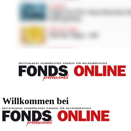
FONDS professionell
FONDS professi
Willkommen bei