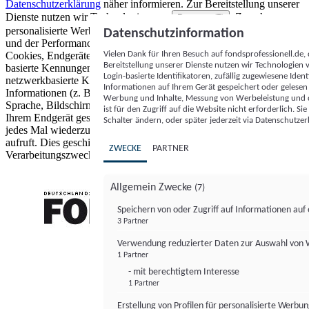
Datenschutzerklärung
näher informieren.
Zur Bereitstellung unserer
Dienste nutzen wir Technologien von
. Zwecke:
Partnern (5)
personalisierte Werbung und Inhalte, Messung von Werbeleistung
Datenschutzinformation
und der Performance von Inhalten sowie Zielgruppenforschung.
Vielen Dank für Ihren Besuch auf fondsprofessionell.de
Cookies, Endgeräte- oder ähnliche Online-Kennungen (z. B. login-
Bereitstellung unserer Dienste nutzen wir Technologien
basierte Kennungen, zufällig generierte Kennungen,
Login-basierte Identifikatoren, zufällig zugewiesene Id
netzwerkbasierte Kennungen) können zusammen mit anderen
Informationen auf Ihrem Gerät gespeichert oder gelese
Informationen (z. B. Browsertyp und Browserinformationen,
Werbung und Inhalte, Messung von Werbeleistung und d
Sprache, Bildschirmgröße, unterstützte Technologien usw.) auf
ist für den Zugriff auf die Website nicht erforderlich. S
Ihrem Endgerät gespeichert oder von dort ausgelesen werden, um es
Schalter ändern, oder später jederzeit via Datenschutzer
jedes Mal wiederzuerkennen, wenn es eine App oder einer Webseite
aufruft. Dies geschieht für einen oder mehrere der hier aufgeführten
ZWECKE
PARTNER
Verarbeitungszwecke.
Allgemein Zwecke
(7)
Speichern von oder Zugriff auf Informationen au
3 Partner
FONDS professionell
Verwendung reduzierter Daten zur Auswahl von
1 Partner
- mit berechtigtem Interesse
1 Partner
Erstellung von Profilen für personalisierte Werbu