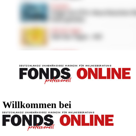
FONDS professionell
FONDS professi
Willkommen bei