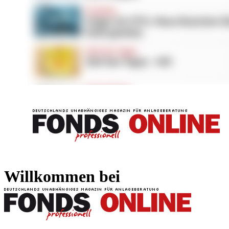
FONDS professionell
FONDS professi
Willkommen bei