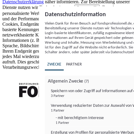
Datenschutzerklärung
näher informieren.
Zur Bereitstellung unserer
Dienste nutzen wir Technologien von
. Zwecke:
Partnern (5)
personalisierte Werbung und Inhalte, Messung von Werbeleistung
Datenschutzinformation
und der Performance von Inhalten sowie Zielgruppenforschung.
Vielen Dank für Ihren Besuch auf fondsprofessionell.de
Cookies, Endgeräte- oder ähnliche Online-Kennungen (z. B. login-
Bereitstellung unserer Dienste nutzen wir Technologien
basierte Kennungen, zufällig generierte Kennungen,
Login-basierte Identifikatoren, zufällig zugewiesene Id
netzwerkbasierte Kennungen) können zusammen mit anderen
Informationen auf Ihrem Gerät gespeichert oder gelese
Informationen (z. B. Browsertyp und Browserinformationen,
Werbung und Inhalte, Messung von Werbeleistung und d
Sprache, Bildschirmgröße, unterstützte Technologien usw.) auf
ist für den Zugriff auf die Website nicht erforderlich. S
Ihrem Endgerät gespeichert oder von dort ausgelesen werden, um es
Schalter ändern, oder später jederzeit via Datenschutzer
jedes Mal wiederzuerkennen, wenn es eine App oder einer Webseite
aufruft. Dies geschieht für einen oder mehrere der hier aufgeführten
ZWECKE
PARTNER
Verarbeitungszwecke.
Allgemein Zwecke
(7)
Speichern von oder Zugriff auf Informationen au
3 Partner
FONDS professionell
Verwendung reduzierter Daten zur Auswahl von
1 Partner
- mit berechtigtem Interesse
1 Partner
Erstellung von Profilen für personalisierte Werbu