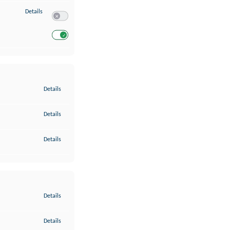
zu Entwicklung und Verbesserung der Angebote
Details
Switch zum Einwilligen bzw. Ablehnen des Dienstes Entwickl
Switch zum Einwilligen bzw. Ablehnen des Dienstes Entwicklu
zu Gewährleistung der Sicherheit, Verhinderung und Aufdeckung v
Details
zu Bereitstellung und Anzeige von Werbung und Inhalten
Details
zu Ihre Entscheidungen zum Datenschutz speichern und übermittel
Details
zu Abgleichung und Kombination von Daten aus unterschiedlichen 
Details
zu Verknüpfung verschiedener Endgeräte
Details