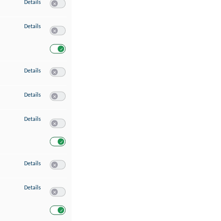
zu Speichern von oder Zugriff auf Informationen auf einem Endgerät
Details
Switch zum Einwilligen bzw. Ablehnen des Dienstes Speichern 
zu Verwendung reduzierter Daten zur Auswahl von Werbeanzeigen
Details
Switch zum Einwilligen bzw. Ablehnen des Dienstes Verwend
Switch zum Einwilligen bzw. Ablehnen des Dienstes Verwendu
zu Erstellung von Profilen für personalisierte Werbung
Details
Switch zum Einwilligen bzw. Ablehnen des Dienstes Erstellung 
zu Verwendung von Profilen zur Auswahl personalisierter Werbung
Details
Switch zum Einwilligen bzw. Ablehnen des Dienstes Verwendun
zu Messung der Werbeleistung
Details
Switch zum Einwilligen bzw. Ablehnen des Dienstes Messung 
Switch zum Einwilligen bzw. Ablehnen des Dienstes Messung d
zu Messung der Performance von Inhalten
Details
Switch zum Einwilligen bzw. Ablehnen des Dienstes Messung 
zu Analyse von Zielgruppen durch Statistiken oder Kombinationen von Dat
Details
Switch zum Einwilligen bzw. Ablehnen des Dienstes Analyse v
Switch zum Einwilligen bzw. Ablehnen des Dienstes Analyse v