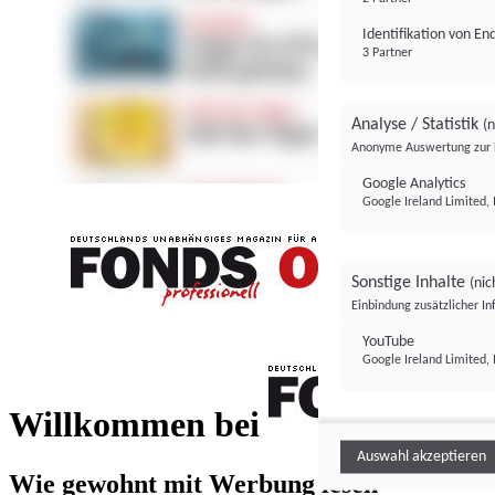
Identifikation von E
3 Partner
Analyse / Statistik
(n
Anonyme Auswertung zur 
Google Analytics
Google Ireland Limited, 
Sonstige Inhalte
(nic
Einbindung zusätzlicher I
FONDS professionell
YouTube
Google Ireland Limited, 
FONDS profess
Willkommen bei
Auswahl akzeptieren
Wie gewohnt mit Werbung lesen