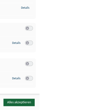
zu Identifikation von Endgeräten anhand automatisch übermittelte
Details
Switch zum Einwilligen bzw. Ablehnen der Kategorie Analyse / 
zu Google Analytics
Details
Switch zum Einwilligen bzw. Ablehnen des Dienstes Google Ana
Switch zum Einwilligen bzw. Ablehnen der Kategorie Sonstige 
zu YouTube
Details
Switch zum Einwilligen bzw. Ablehnen des Dienstes YouTube
Alles akzeptieren