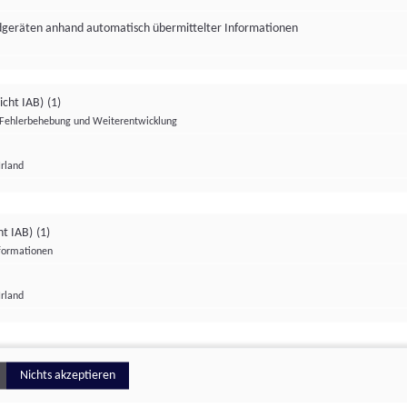
ndgeräten anhand automatisch übermittelter Informationen
icht IAB)
(1)
Fehlerbehebung und Weiterentwicklung
Irland
Impressum
Datenschutzerklärung
Datenschutzeinstellungen
ht IAB)
(1)
nformationen
Irland
ionell
Nichts akzeptieren