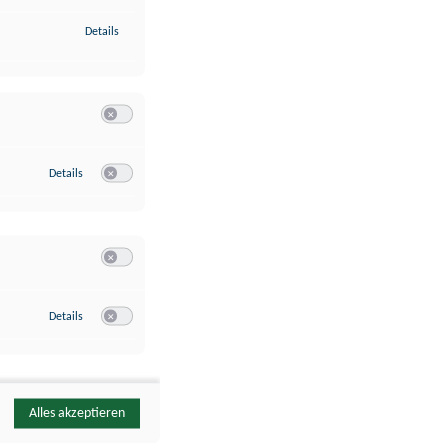
zu Identifikation von Endgeräten anhand automatisch übermittelte
Details
Switch zum Einwilligen bzw. Ablehnen der Kategorie Analyse / 
zu Google Analytics
Details
Switch zum Einwilligen bzw. Ablehnen des Dienstes Google Ana
Switch zum Einwilligen bzw. Ablehnen der Kategorie Sonstige 
zu YouTube
Details
Switch zum Einwilligen bzw. Ablehnen des Dienstes YouTube
Alles akzeptieren