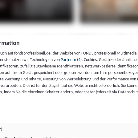
rmation
such auf fondsprofessionell.de, der Website von FONDS professionell Multimedia
ienste nutzen wir Technologien von
Partnern (4)
. Cookies, Geräte- oder ähnliche
entifikatoren, zufällig zugewiesene Identifikatoren, netzwerkbasierte Identifik
en auf Ihrem Gerät gespeichert oder gelesen werden, um Ihre personenbezogen
rte Werbung und Inhalte, Messung von Werbeleistung und der Performance von 
erarbeiten. Dies ist für den Zugriff auf die Website nicht erforderlich. Sie können
, indem Sie die einzelnen Schalter ändern, oder später jederzeit via Datenschu
7)