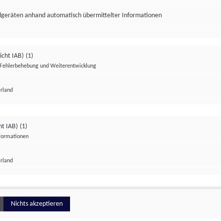
ndgeräten anhand automatisch übermittelter Informationen
icht IAB)
(1)
Fehlerbehebung und Weiterentwicklung
Irland
Impressum
Datenschutzerklärung
Datenschutzeinstellungen
ht IAB)
(1)
nformationen
Irland
ionell
Nichts akzeptieren