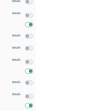
zu Speichern von oder Zugriff auf Informationen auf einem Endgerät
Details
Switch zum Einwilligen bzw. Ablehnen des Dienstes Speichern 
zu Verwendung reduzierter Daten zur Auswahl von Werbeanzeigen
Details
Switch zum Einwilligen bzw. Ablehnen des Dienstes Verwend
Switch zum Einwilligen bzw. Ablehnen des Dienstes Verwendu
zu Erstellung von Profilen für personalisierte Werbung
Details
Switch zum Einwilligen bzw. Ablehnen des Dienstes Erstellung 
zu Verwendung von Profilen zur Auswahl personalisierter Werbung
Details
Switch zum Einwilligen bzw. Ablehnen des Dienstes Verwendun
zu Messung der Werbeleistung
Details
Switch zum Einwilligen bzw. Ablehnen des Dienstes Messung 
Switch zum Einwilligen bzw. Ablehnen des Dienstes Messung d
zu Messung der Performance von Inhalten
Details
Switch zum Einwilligen bzw. Ablehnen des Dienstes Messung 
zu Analyse von Zielgruppen durch Statistiken oder Kombinationen von Dat
Details
Switch zum Einwilligen bzw. Ablehnen des Dienstes Analyse v
Switch zum Einwilligen bzw. Ablehnen des Dienstes Analyse v