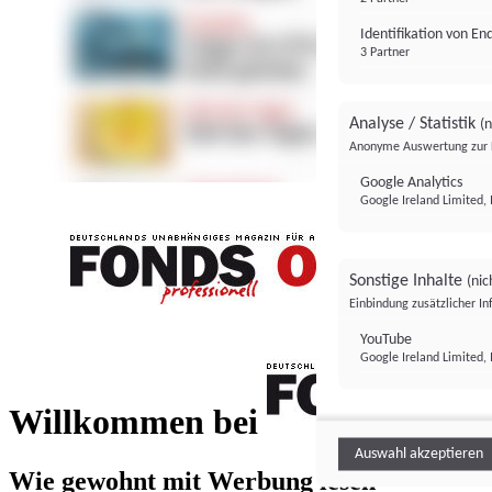
Identifikation von E
3 Partner
Analyse / Statistik
(n
Anonyme Auswertung zur 
Google Analytics
Google Ireland Limited, 
Sonstige Inhalte
(nic
Einbindung zusätzlicher I
FONDS professionell
YouTube
Google Ireland Limited, 
FONDS profess
Willkommen bei
Auswahl akzeptieren
Wie gewohnt mit Werbung lesen