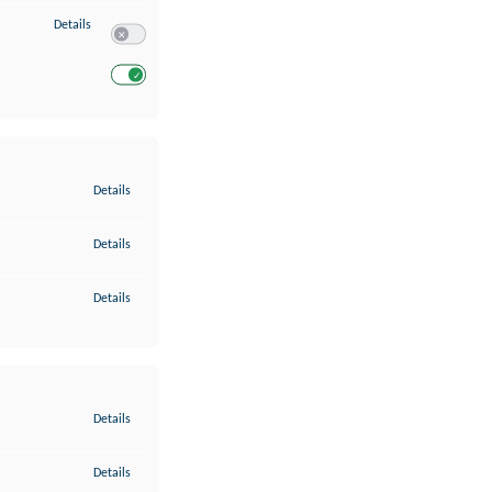
zu Entwicklung und Verbesserung der Angebote
Details
Switch zum Einwilligen bzw. Ablehnen des Dienstes Entwickl
Switch zum Einwilligen bzw. Ablehnen des Dienstes Entwicklu
zu Gewährleistung der Sicherheit, Verhinderung und Aufdeckung v
Details
zu Bereitstellung und Anzeige von Werbung und Inhalten
Details
zu Ihre Entscheidungen zum Datenschutz speichern und übermittel
Details
zu Abgleichung und Kombination von Daten aus unterschiedlichen 
Details
zu Verknüpfung verschiedener Endgeräte
Details