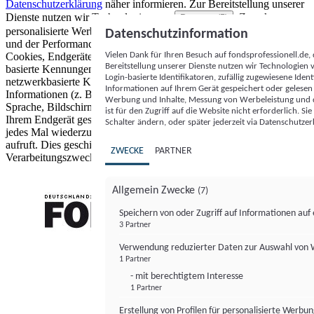
Datenschutzerklärung
näher informieren.
Zur Bereitstellung unserer
Dienste nutzen wir Technologien von
. Zwecke:
Partnern (5)
personalisierte Werbung und Inhalte, Messung von Werbeleistung
Datenschutzinformation
und der Performance von Inhalten sowie Zielgruppenforschung.
Vielen Dank für Ihren Besuch auf fondsprofessionell.de
Cookies, Endgeräte- oder ähnliche Online-Kennungen (z. B. login-
Bereitstellung unserer Dienste nutzen wir Technologien
basierte Kennungen, zufällig generierte Kennungen,
Login-basierte Identifikatoren, zufällig zugewiesene Id
netzwerkbasierte Kennungen) können zusammen mit anderen
Informationen auf Ihrem Gerät gespeichert oder gelese
Informationen (z. B. Browsertyp und Browserinformationen,
Werbung und Inhalte, Messung von Werbeleistung und d
Sprache, Bildschirmgröße, unterstützte Technologien usw.) auf
ist für den Zugriff auf die Website nicht erforderlich. S
Ihrem Endgerät gespeichert oder von dort ausgelesen werden, um es
Schalter ändern, oder später jederzeit via Datenschutzer
jedes Mal wiederzuerkennen, wenn es eine App oder einer Webseite
aufruft. Dies geschieht für einen oder mehrere der hier aufgeführten
ZWECKE
PARTNER
Verarbeitungszwecke.
Allgemein Zwecke
(7)
Speichern von oder Zugriff auf Informationen au
3 Partner
FONDS professionell
Verwendung reduzierter Daten zur Auswahl von
1 Partner
- mit berechtigtem Interesse
1 Partner
Erstellung von Profilen für personalisierte Werbu