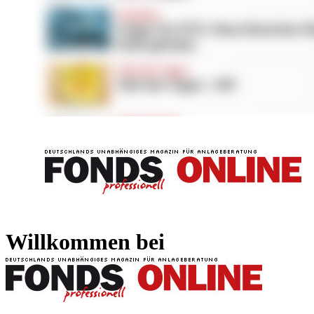
FONDS professionell
FONDS professi
Willkommen bei