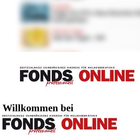
FONDS professionell
FONDS professi
Willkommen bei