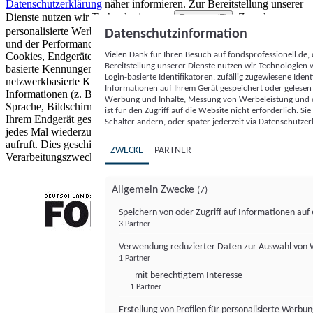
Datenschutzerklärung
näher informieren.
Zur Bereitstellung unserer
Dienste nutzen wir Technologien von
. Zwecke:
Partnern (5)
personalisierte Werbung und Inhalte, Messung von Werbeleistung
Datenschutzinformation
und der Performance von Inhalten sowie Zielgruppenforschung.
Vielen Dank für Ihren Besuch auf fondsprofessionell.de
Cookies, Endgeräte- oder ähnliche Online-Kennungen (z. B. login-
Bereitstellung unserer Dienste nutzen wir Technologien
basierte Kennungen, zufällig generierte Kennungen,
Login-basierte Identifikatoren, zufällig zugewiesene Id
netzwerkbasierte Kennungen) können zusammen mit anderen
Informationen auf Ihrem Gerät gespeichert oder gelese
Informationen (z. B. Browsertyp und Browserinformationen,
Werbung und Inhalte, Messung von Werbeleistung und d
Sprache, Bildschirmgröße, unterstützte Technologien usw.) auf
ist für den Zugriff auf die Website nicht erforderlich. S
Ihrem Endgerät gespeichert oder von dort ausgelesen werden, um es
Schalter ändern, oder später jederzeit via Datenschutzer
jedes Mal wiederzuerkennen, wenn es eine App oder einer Webseite
aufruft. Dies geschieht für einen oder mehrere der hier aufgeführten
ZWECKE
PARTNER
Verarbeitungszwecke.
Allgemein Zwecke
(7)
Speichern von oder Zugriff auf Informationen au
3 Partner
FONDS professionell
Verwendung reduzierter Daten zur Auswahl von
1 Partner
- mit berechtigtem Interesse
1 Partner
Erstellung von Profilen für personalisierte Werbu