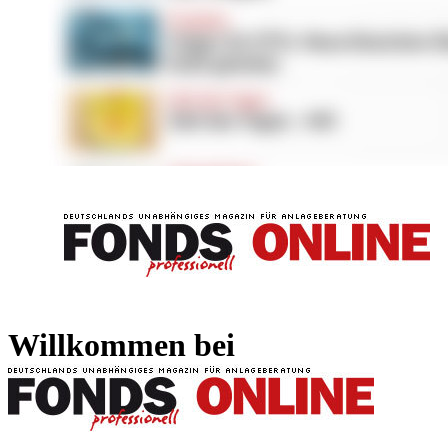
FONDS professionell
FONDS professi
Willkommen bei