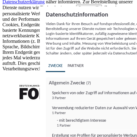
Datenschutzerklärung
näher informieren.
Zur Bereitstellung unserer
Dienste nutzen wir Technologien von
. Zwecke:
Partnern (5)
personalisierte Werbung und Inhalte, Messung von Werbeleistung
Datenschutzinformation
und der Performance von Inhalten sowie Zielgruppenforschung.
Vielen Dank für Ihren Besuch auf fondsprofessionell.de
Cookies, Endgeräte- oder ähnliche Online-Kennungen (z. B. login-
Bereitstellung unserer Dienste nutzen wir Technologien
basierte Kennungen, zufällig generierte Kennungen,
Login-basierte Identifikatoren, zufällig zugewiesene Id
netzwerkbasierte Kennungen) können zusammen mit anderen
Informationen auf Ihrem Gerät gespeichert oder gelese
Informationen (z. B. Browsertyp und Browserinformationen,
Werbung und Inhalte, Messung von Werbeleistung und d
Sprache, Bildschirmgröße, unterstützte Technologien usw.) auf
ist für den Zugriff auf die Website nicht erforderlich. S
Ihrem Endgerät gespeichert oder von dort ausgelesen werden, um es
Schalter ändern, oder später jederzeit via Datenschutzer
jedes Mal wiederzuerkennen, wenn es eine App oder einer Webseite
aufruft. Dies geschieht für einen oder mehrere der hier aufgeführten
ZWECKE
PARTNER
Verarbeitungszwecke.
Allgemein Zwecke
(7)
Speichern von oder Zugriff auf Informationen au
3 Partner
FONDS professionell
Verwendung reduzierter Daten zur Auswahl von
1 Partner
- mit berechtigtem Interesse
1 Partner
Erstellung von Profilen für personalisierte Werbu