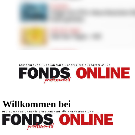
FONDS professionell
FONDS professi
Willkommen bei