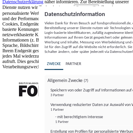
Datenschutzerklärung
näher informieren.
Zur Bereitstellung unserer
Dienste nutzen wir Technologien von
. Zwecke:
Partnern (5)
personalisierte Werbung und Inhalte, Messung von Werbeleistung
Datenschutzinformation
und der Performance von Inhalten sowie Zielgruppenforschung.
Vielen Dank für Ihren Besuch auf fondsprofessionell.de
Cookies, Endgeräte- oder ähnliche Online-Kennungen (z. B. login-
Bereitstellung unserer Dienste nutzen wir Technologien
basierte Kennungen, zufällig generierte Kennungen,
Login-basierte Identifikatoren, zufällig zugewiesene Id
netzwerkbasierte Kennungen) können zusammen mit anderen
Informationen auf Ihrem Gerät gespeichert oder gelese
Informationen (z. B. Browsertyp und Browserinformationen,
Werbung und Inhalte, Messung von Werbeleistung und d
Sprache, Bildschirmgröße, unterstützte Technologien usw.) auf
ist für den Zugriff auf die Website nicht erforderlich. S
Ihrem Endgerät gespeichert oder von dort ausgelesen werden, um es
Schalter ändern, oder später jederzeit via Datenschutzer
jedes Mal wiederzuerkennen, wenn es eine App oder einer Webseite
aufruft. Dies geschieht für einen oder mehrere der hier aufgeführten
ZWECKE
PARTNER
Verarbeitungszwecke.
Allgemein Zwecke
(7)
Speichern von oder Zugriff auf Informationen au
3 Partner
FONDS professionell
Verwendung reduzierter Daten zur Auswahl von
1 Partner
- mit berechtigtem Interesse
1 Partner
Erstellung von Profilen für personalisierte Werbu