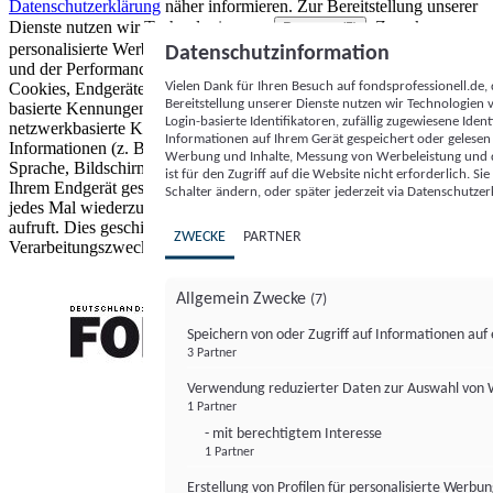
Datenschutzerklärung
näher informieren.
Zur Bereitstellung unserer
Dienste nutzen wir Technologien von
. Zwecke:
Partnern (5)
personalisierte Werbung und Inhalte, Messung von Werbeleistung
Datenschutzinformation
und der Performance von Inhalten sowie Zielgruppenforschung.
Vielen Dank für Ihren Besuch auf fondsprofessionell.de
Cookies, Endgeräte- oder ähnliche Online-Kennungen (z. B. login-
Bereitstellung unserer Dienste nutzen wir Technologien
basierte Kennungen, zufällig generierte Kennungen,
Login-basierte Identifikatoren, zufällig zugewiesene Id
netzwerkbasierte Kennungen) können zusammen mit anderen
Informationen auf Ihrem Gerät gespeichert oder gelese
Informationen (z. B. Browsertyp und Browserinformationen,
Werbung und Inhalte, Messung von Werbeleistung und d
Sprache, Bildschirmgröße, unterstützte Technologien usw.) auf
ist für den Zugriff auf die Website nicht erforderlich. S
Ihrem Endgerät gespeichert oder von dort ausgelesen werden, um es
Schalter ändern, oder später jederzeit via Datenschutzer
jedes Mal wiederzuerkennen, wenn es eine App oder einer Webseite
aufruft. Dies geschieht für einen oder mehrere der hier aufgeführten
ZWECKE
PARTNER
Verarbeitungszwecke.
Allgemein Zwecke
(7)
Speichern von oder Zugriff auf Informationen au
3 Partner
FONDS professionell
Verwendung reduzierter Daten zur Auswahl von
1 Partner
- mit berechtigtem Interesse
1 Partner
Erstellung von Profilen für personalisierte Werbu