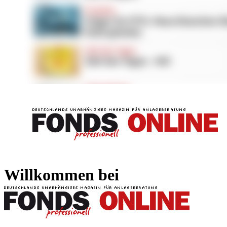
FONDS professionell
FONDS professi
Willkommen bei