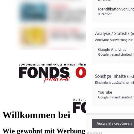
Identifikation von E
3 Partner
Analyse / Statistik
(n
Anonyme Auswertung zur 
Google Analytics
Google Ireland Limited, 
Sonstige Inhalte
(nic
Einbindung zusätzlicher I
FONDS professionell
YouTube
Google Ireland Limited, 
FONDS profess
Willkommen bei
Auswahl akzeptieren
Wie gewohnt mit Werbung lesen