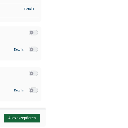
zu Identifikation von Endgeräten anhand automatisch übermittelte
Details
Switch zum Einwilligen bzw. Ablehnen der Kategorie Analyse / 
zu Google Analytics
Details
Switch zum Einwilligen bzw. Ablehnen des Dienstes Google Ana
Switch zum Einwilligen bzw. Ablehnen der Kategorie Sonstige 
zu YouTube
Details
Switch zum Einwilligen bzw. Ablehnen des Dienstes YouTube
Alles akzeptieren