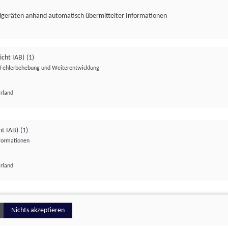
ndgeräten anhand automatisch übermittelter Informationen
icht IAB)
(1)
Fehlerbehebung und Weiterentwicklung
Irland
Impressum
Datenschutzerklärung
Datenschutzeinstellungen
ht IAB)
(1)
nformationen
Irland
ionell
Nichts akzeptieren