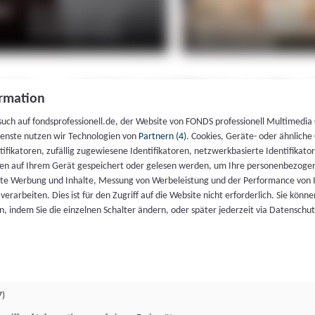
rmation
such auf fondsprofessionell.de, der Website von FONDS professionell Multimedia
ienste nutzen wir Technologien von
Partnern (4)
. Cookies, Geräte- oder ähnliche
entifikatoren, zufällig zugewiesene Identifikatoren, netzwerkbasierte Identifik
en auf Ihrem Gerät gespeichert oder gelesen werden, um Ihre personenbezogen
rte Werbung und Inhalte, Messung von Werbeleistung und der Performance von 
erarbeiten. Dies ist für den Zugriff auf die Website nicht erforderlich. Sie können
, indem Sie die einzelnen Schalter ändern, oder später jederzeit via Datenschu
7)