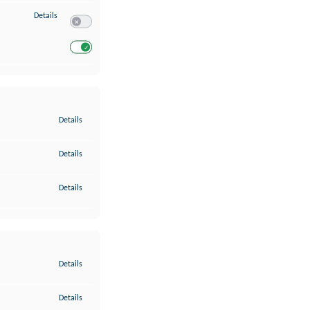
zu Entwicklung und Verbesserung der Angebote
Details
Switch zum Einwilligen bzw. Ablehnen des Dienstes Entwickl
Switch zum Einwilligen bzw. Ablehnen des Dienstes Entwicklu
zu Gewährleistung der Sicherheit, Verhinderung und Aufdeckung v
Details
zu Bereitstellung und Anzeige von Werbung und Inhalten
Details
zu Ihre Entscheidungen zum Datenschutz speichern und übermittel
Details
zu Abgleichung und Kombination von Daten aus unterschiedlichen 
Details
zu Verknüpfung verschiedener Endgeräte
Details