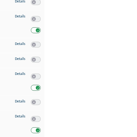
zu Speichern von oder Zugriff auf Informationen auf einem Endgerät
Details
Switch zum Einwilligen bzw. Ablehnen des Dienstes Speichern 
zu Verwendung reduzierter Daten zur Auswahl von Werbeanzeigen
Details
Switch zum Einwilligen bzw. Ablehnen des Dienstes Verwend
Switch zum Einwilligen bzw. Ablehnen des Dienstes Verwendu
zu Erstellung von Profilen für personalisierte Werbung
Details
Switch zum Einwilligen bzw. Ablehnen des Dienstes Erstellung 
zu Verwendung von Profilen zur Auswahl personalisierter Werbung
Details
Switch zum Einwilligen bzw. Ablehnen des Dienstes Verwendun
zu Messung der Werbeleistung
Details
Switch zum Einwilligen bzw. Ablehnen des Dienstes Messung 
Switch zum Einwilligen bzw. Ablehnen des Dienstes Messung d
zu Messung der Performance von Inhalten
Details
Switch zum Einwilligen bzw. Ablehnen des Dienstes Messung 
zu Analyse von Zielgruppen durch Statistiken oder Kombinationen von Dat
Details
Switch zum Einwilligen bzw. Ablehnen des Dienstes Analyse v
Switch zum Einwilligen bzw. Ablehnen des Dienstes Analyse v