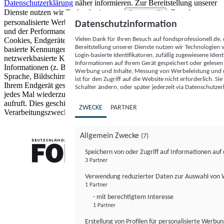
Datenschutzerklärung
näher informieren.
Zur Bereitstellung unserer
Dienste nutzen wir Technologien von
. Zwecke:
Partnern (5)
personalisierte Werbung und Inhalte, Messung von Werbeleistung
Datenschutzinformation
und der Performance von Inhalten sowie Zielgruppenforschung.
Vielen Dank für Ihren Besuch auf fondsprofessionell.de
Cookies, Endgeräte- oder ähnliche Online-Kennungen (z. B. login-
Bereitstellung unserer Dienste nutzen wir Technologien
basierte Kennungen, zufällig generierte Kennungen,
Login-basierte Identifikatoren, zufällig zugewiesene Id
netzwerkbasierte Kennungen) können zusammen mit anderen
Informationen auf Ihrem Gerät gespeichert oder gelese
Informationen (z. B. Browsertyp und Browserinformationen,
Werbung und Inhalte, Messung von Werbeleistung und d
Sprache, Bildschirmgröße, unterstützte Technologien usw.) auf
ist für den Zugriff auf die Website nicht erforderlich. S
Ihrem Endgerät gespeichert oder von dort ausgelesen werden, um es
Schalter ändern, oder später jederzeit via Datenschutzer
jedes Mal wiederzuerkennen, wenn es eine App oder einer Webseite
aufruft. Dies geschieht für einen oder mehrere der hier aufgeführten
ZWECKE
PARTNER
Verarbeitungszwecke.
Allgemein Zwecke
(7)
Speichern von oder Zugriff auf Informationen au
3 Partner
FONDS professionell
Verwendung reduzierter Daten zur Auswahl von
1 Partner
- mit berechtigtem Interesse
1 Partner
Erstellung von Profilen für personalisierte Werbu