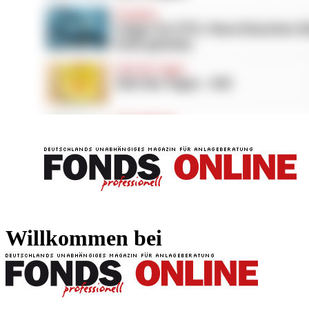
FONDS professionell
FONDS professi
Willkommen bei