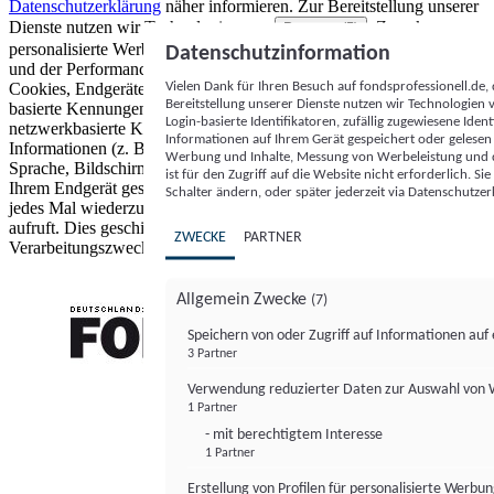
Datenschutzerklärung
näher informieren.
Zur Bereitstellung unserer
Dienste nutzen wir Technologien von
. Zwecke:
Partnern (5)
personalisierte Werbung und Inhalte, Messung von Werbeleistung
Datenschutzinformation
und der Performance von Inhalten sowie Zielgruppenforschung.
Vielen Dank für Ihren Besuch auf fondsprofessionell.de
Cookies, Endgeräte- oder ähnliche Online-Kennungen (z. B. login-
Bereitstellung unserer Dienste nutzen wir Technologien
basierte Kennungen, zufällig generierte Kennungen,
Login-basierte Identifikatoren, zufällig zugewiesene Id
netzwerkbasierte Kennungen) können zusammen mit anderen
Informationen auf Ihrem Gerät gespeichert oder gelese
Informationen (z. B. Browsertyp und Browserinformationen,
Werbung und Inhalte, Messung von Werbeleistung und d
Sprache, Bildschirmgröße, unterstützte Technologien usw.) auf
ist für den Zugriff auf die Website nicht erforderlich. S
Ihrem Endgerät gespeichert oder von dort ausgelesen werden, um es
Schalter ändern, oder später jederzeit via Datenschutzer
jedes Mal wiederzuerkennen, wenn es eine App oder einer Webseite
aufruft. Dies geschieht für einen oder mehrere der hier aufgeführten
ZWECKE
PARTNER
Verarbeitungszwecke.
Allgemein Zwecke
(7)
Speichern von oder Zugriff auf Informationen au
3 Partner
FONDS professionell
Verwendung reduzierter Daten zur Auswahl von
1 Partner
- mit berechtigtem Interesse
1 Partner
Erstellung von Profilen für personalisierte Werbu