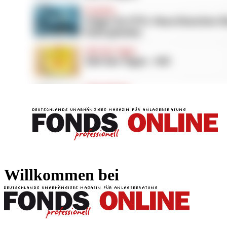
FONDS professionell
FONDS professi
Willkommen bei